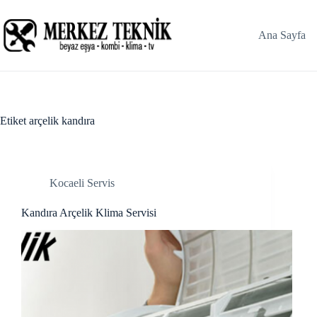
Skip
acklink panel
to
content
Ana Sayfa
acklink panel
acklink paketleri
acklink
Etiket
arçelik kandıra
acklink
acklink
Kocaeli Servis
acklink
Kandıra Arçelik Klima Servisi
acklink panel
acklink panel
acklink panel
acklink panel