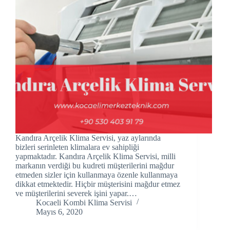
acklink panel
acklink panel
acklink panel
acklink Panel
acklink panel
acklink Panel
Kandıra Arçelik Klima Servisi, yaz aylarında
acklink panel
bizleri serinleten klimalara ev sahipliği
yapmaktadır. Kandıra Arçelik Klima Servisi, milli
acklink panel
markanın verdiği bu kudreti müşterilerini mağdur
etmeden sizler için kullanmaya özenle kullanmaya
dikkat etmektedir. Hiçbir müşterisini mağdur etmez
acklink panel
ve müşterilerini severek işini yapar.…
Kocaeli Kombi Klima Servisi
acklink Panel
Mayıs 6, 2020
acklink panel