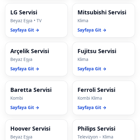
cklink panel
LG Servisi
Mitsubishi Servisi
cklink Panel
Beyaz Eşya • TV
Klima
cklink panel
Sayfaya Git →
Sayfaya Git →
cklink panel
Arçelik Servisi
Fujitsu Servisi
cklink panel
Beyaz Eşya
Klima
cklink panel
Sayfaya Git →
Sayfaya Git →
cklink panel
Baretta Servisi
Ferroli Servisi
cklink panel
Kombi
Kombi Klima
Sayfaya Git →
Sayfaya Git →
cklink panel
cklink panel
Hoover Servisi
Philips Servisi
cklink panel
Beyaz Eşya
Televizyon – Klima