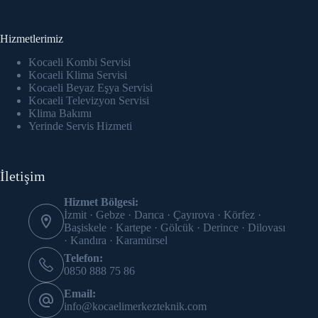
cklink panel
cklink panel
Hizmetlerimiz
Kocaeli Kombi Servisi
cklink Panel
Kocaeli Klima Servisi
Kocaeli Beyaz Eşya Servisi
cklink
Kocaeli Televizyon Servisi
Klima Bakımı
cklink
Yerinde Servis Hizmeti
cklink
İletişim
cklink panel
Hizmet Bölgesi:
cklink panel
İzmit · Gebze · Darıca · Çayırova · Körfez ·
Başiskele · Kartepe · Gölcük · Derince · Dilovası
· Kandıra · Karamürsel
cklink
Telefon:
0850 888 75 86
cklink
Email:
y Hacklink
info@kocaelimerkezteknik.com