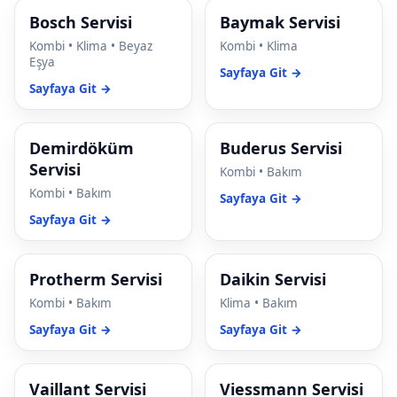
Bosch Servisi
Baymak Servisi
cklink panel
Kombi • Klima • Beyaz
Kombi • Klima
cklink panel
Eşya
Sayfaya Git →
Sayfaya Git →
cklink panel
cklink Panel
Demirdöküm
Buderus Servisi
Servisi
cklink panel
Kombi • Bakım
Kombi • Bakım
Sayfaya Git →
cklink Panel
Sayfaya Git →
cklink panel
Protherm Servisi
Daikin Servisi
cklink panel
Kombi • Bakım
Klima • Bakım
cklink panel
Sayfaya Git →
Sayfaya Git →
cklink Panel
Vaillant Servisi
Viessmann Servisi
cklink panel