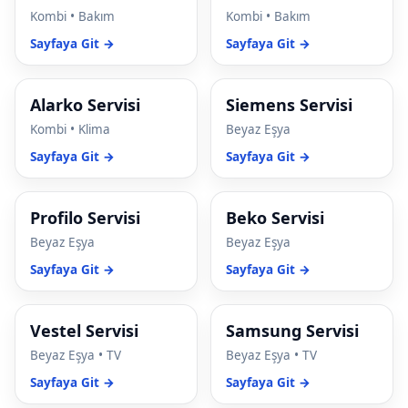
Kombi • Bakım
Kombi • Bakım
cklink panel
Sayfaya Git →
Sayfaya Git →
cklink Panel
Alarko Servisi
Siemens Servisi
cklink Panel
Kombi • Klima
Beyaz Eşya
cklink panel
Sayfaya Git →
Sayfaya Git →
cklink panel
Profilo Servisi
Beko Servisi
cklink panel
Beyaz Eşya
Beyaz Eşya
klink satın al
Sayfaya Git →
Sayfaya Git →
klink satın al
Vestel Servisi
Samsung Servisi
cklink Panel
Beyaz Eşya • TV
Beyaz Eşya • TV
cklink panel
Sayfaya Git →
Sayfaya Git →