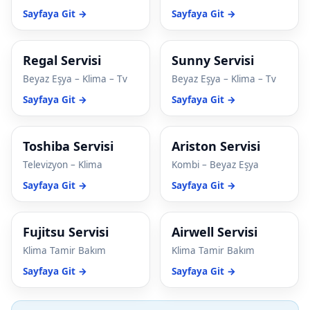
Sayfaya Git →
Sayfaya Git →
cklink panel
cklink panel
Regal Servisi
Sunny Servisi
cklink panel
Beyaz Eşya – Klima – Tv
Beyaz Eşya – Klima – Tv
Sayfaya Git →
Sayfaya Git →
cklink panel
cklink panel
Toshiba Servisi
Ariston Servisi
cklink panel
Televizyon – Klima
Kombi – Beyaz Eşya
Sayfaya Git →
Sayfaya Git →
cklink panel
cklink panel
Fujitsu Servisi
Airwell Servisi
cklink panel
Klima Tamir Bakım
Klima Tamir Bakım
Sayfaya Git →
Sayfaya Git →
cklink Panel
uminati