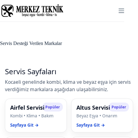
Skip
cklink panel
to
content
cklink panel
klink paketleri
cklink
Servis Desteği Verilen Markalar
cklink
cklink
Servis Sayfaları
cklink
Kocaeli genelinde kombi, klima ve beyaz eşya için servis
verdiğimiz markalara aşağıdan ulaşabilirsiniz.
cklink panel
cklink panel
Airfel Servisi
Altus Servisi
Popüler
Popüler
Kombi • Klima • Bakım
Beyaz Eşya • Onarım
cklink panel
Sayfaya Git →
Sayfaya Git →
cklink panel