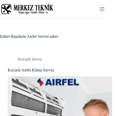
Skip
link panel
to
content
link panel
link paketleri
link
Etiket
Başiskele Airfel Servisi adres
link
link
Kocaeli Servis
link
Kocaeli Airfel Klima Servisi
link
link panel
link panel
link panel