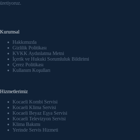
link Panel
üretiyoruz.
link panel
link panel
Kurumsal
link Panel
Hakkımızda
Gizlilik Politikası
KVKK Aydınlatma Metni
link panel
İçerik ve Hukuki Sorumluluk Bildirimi
Çerez Politikası
link panel
Kullanım Koşulları
link panel
Hizmetlerimiz
link panel
Kocaeli Kombi Servisi
Kocaeli Klima Servisi
link panel
Kocaeli Beyaz Eşya Servisi
Kocaeli Televizyon Servisi
link panel
Klima Bakımı
Yerinde Servis Hizmeti
link panel