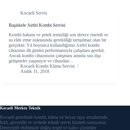
link Panel
Kocaeli Servis
link panel
Başiskele Airfel Kombi Servisi
Kombi bakımı ve petek temizliği son derece önemli ve
link panel
ısı elde etme noktasında gerekliliği tartışılmaz olan bir
gerçektir. Yıl boyunca kullandığımız Airfel kombi
link Panel
cihazının ilk günkü performansıyla çalışması gerekir.
Ancak kombi cihazınızın çalışması anında sıra dışı
link Panel
gelişmeler yaşanıyor ve cihazdan…
Kocaeli Kombi Klima Servisi
Aralık 31, 2018
link panel
link panel
link panel
link satın al
Kocaeli Merkez Teknik
Kocaeli genelinde kombi, klima ve beyaz eşya arızalarında
link satın al
hızlı, güvenilir ve yerinde teknik servis hizmeti sunuyoruz.
Deneyimli ekibimizle doğru tespit ve kalıcı çözümler