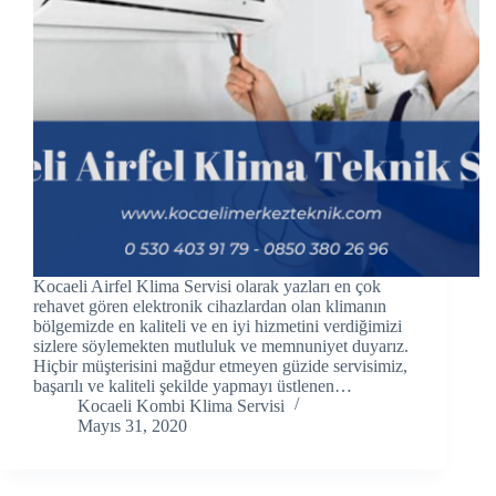
link panel
link panel
link panel
link panel
link panel
link Panel
Kocaeli Airfel Klima Servisi olarak yazları en çok
link panel
rehavet gören elektronik cihazlardan olan klimanın
bölgemizde en kaliteli ve en iyi hizmetini verdiğimizi
sizlere söylemekten mutluluk ve memnuniyet duyarız.
link Panel
Hiçbir müşterisini mağdur etmeyen güzide servisimiz,
başarılı ve kaliteli şekilde yapmayı üstlenen…
link panel
Kocaeli Kombi Klima Servisi
Mayıs 31, 2020
link panel
link panel