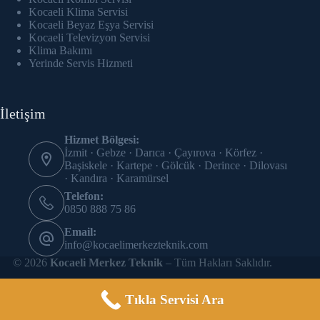
Hacklink Panel
Kocaeli Klima Servisi
Kocaeli Beyaz Eşya Servisi
Hacklink panel
Kocaeli Televizyon Servisi
Klima Bakımı
Yerinde Servis Hizmeti
Hacklink panel
Hacklink Panel
İletişim
Hacklink panel
Hizmet Bölgesi:
İzmit · Gebze · Darıca · Çayırova · Körfez ·
Hacklink panel
Başiskele · Kartepe · Gölcük · Derince · Dilovası
· Kandıra · Karamürsel
Hacklink panel
Telefon:
0850 888 75 86
Hacklink panel
Email:
info@kocaelimerkezteknik.com
Hacklink panel
© 2026
Kocaeli Merkez Teknik
– Tüm Hakları Saklıdır.
Hacklink panel
Tıkla Servisi Ara
Hacklink panel
Site SEO çalışması
SEO Uzmanıyız
tarafından yapılmıştır.