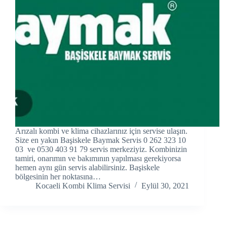
Hacklink panel
Hacklink panel
Hacklink panel
Hacklink panel
Hacklink panel
Hacklink Panel
Arızalı kombi ve klima cihazlarınız için servise ulaşın.
Hacklink panel
Size en yakın Başiskele Baymak Servis 0 262 323 10
03 ve 0530 403 91 79 servis merkeziyiz. Kombinizin
tamiri, onarımın ve bakımının yapılması gerekiyorsa
Hacklink Panel
hemen aynı gün servis alabilirsiniz. Başiskele
bölgesinin her noktasına…
Hacklink panel
Kocaeli Kombi Klima Servisi
Eylül 30, 2021
Hacklink panel
Hacklink panel