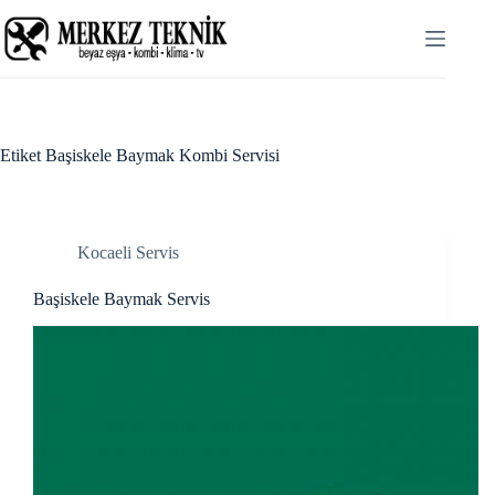
Skip
Hacklink panel
to
content
Hacklink panel
Backlink paketleri
Hacklink
Etiket
Başiskele Baymak Kombi Servisi
Hacklink
Hacklink
Kocaeli Servis
Hacklink
Başiskele Baymak Servis
Hacklink
Hacklink panel
Hacklink panel
Hacklink panel