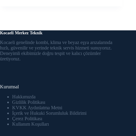
Kocaeli Merkez Teknik
Kocaeli genelinde kombi, klima ve beyaz eşya arızalarında
hızlı, güvenilir ve yerinde teknik servis hizmeti sunuyoruz.
Deneyimli ekibimizle doğru tespit ve kalıcı çözümler
üretiyoruz.
Kurumsal
Hakkımızda
Gizlilik Politikası
KVKK Aydınlatma Metni
İçerik ve Hukuki Sorumluluk Bildirimi
Çerez Politikası
Kullanım Koşulları