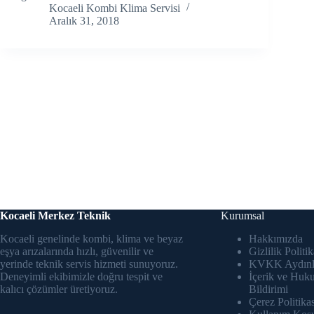
Kocaeli Kombi Klima Servisi
Aralık 31, 2018
Kocaeli Merkez Teknik
Kurumsal
Kocaeli genelinde kombi, klima ve beyaz
Hakkımızda
eşya arızalarında hızlı, güvenilir ve
Gizlilik Politik
yerinde teknik servis hizmeti sunuyoruz.
KVKK Aydınl
Deneyimli ekibimizle doğru tespit ve
İçerik ve Huk
kalıcı çözümler üretiyoruz.
Bildirimi
Çerez Politikas