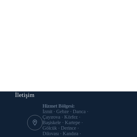
İletişim
Hizmet Bölgesi:
İzmit · Gebze · Darıca ·
Çayırova · Körfez ·
Başiskele · Kartepe ·
Gölcük · Derince ·
Dilovası · Kandıra ·