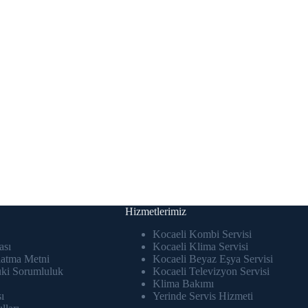
Hizmetlerimiz
Kocaeli Kombi Servisi
ası
Kocaeli Klima Servisi
atma Metni
Kocaeli Beyaz Eşya Servisi
uki Sorumluluk
Kocaeli Televizyon Servisi
Klima Bakımı
ı
Yerinde Servis Hizmeti