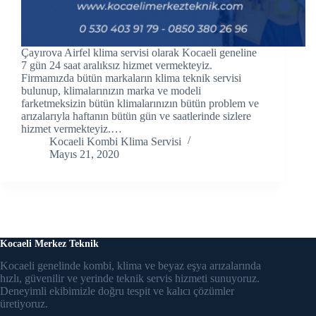
ink panel
ink Panel
Çayırova Airfel klima servisi olarak Kocaeli geneline
7 gün 24 saat aralıksız hizmet vermekteyiz.
ink panel
Firmamızda bütün markaların klima teknik servisi
bulunup, klimalarınızın marka ve modeli
ink panel
farketmeksizin bütün klimalarınızın bütün problem ve
arızalarıyla haftanın bütün gün ve saatlerinde sizlere
ink panel
hizmet vermekteyiz.…
Kocaeli Kombi Klima Servisi
Mayıs 21, 2020
ink panel
ink panel
ink panel
ink panel
Kocaeli Merkez Teknik
Kocaeli genelinde kombi, klima ve beyaz eşya arızalarında
ink panel
hızlı, güvenilir ve yerinde teknik servis hizmeti sunuyoruz.
Deneyimli ekibimizle doğru tespit ve kalıcı çözümler
ink panel
üretiyoruz.