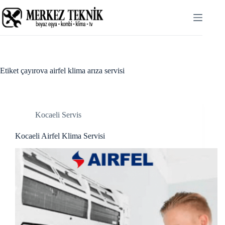
Skip
ink panel
to
content
ink panel
ink paketleri
ink
Etiket
çayırova airfel klima arıza servisi
ink
ink
Kocaeli Servis
ink
Kocaeli Airfel Klima Servisi
ink panel
ink panel
ink panel
ink panel