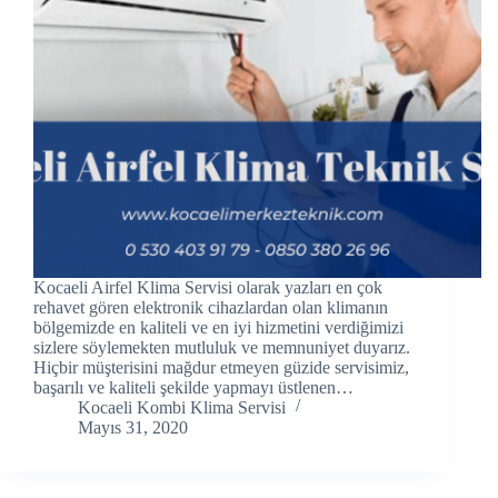
ink panel
ink panel
ink panel
ink Panel
ink panel
ink Panel
Kocaeli Airfel Klima Servisi olarak yazları en çok
ink panel
rehavet gören elektronik cihazlardan olan klimanın
bölgemizde en kaliteli ve en iyi hizmetini verdiğimizi
sizlere söylemekten mutluluk ve memnuniyet duyarız.
ink panel
Hiçbir müşterisini mağdur etmeyen güzide servisimiz,
başarılı ve kaliteli şekilde yapmayı üstlenen…
ink panel
Kocaeli Kombi Klima Servisi
Mayıs 31, 2020
ink Panel
ink panel