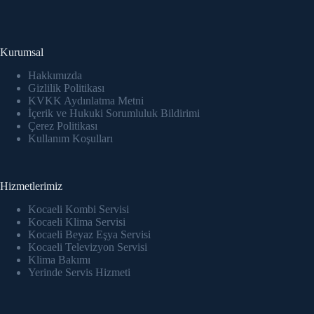
ink panel
ink panel
Kurumsal
ink panel
Hakkımızda
Gizlilik Politikası
KVKK Aydınlatma Metni
ink panel
İçerik ve Hukuki Sorumluluk Bildirimi
Çerez Politikası
ink panel
Kullanım Koşulları
ink panel
Hizmetlerimiz
ink panel
Kocaeli Kombi Servisi
ink panel
Kocaeli Klima Servisi
Kocaeli Beyaz Eşya Servisi
Kocaeli Televizyon Servisi
ink panel
Klima Bakımı
Yerinde Servis Hizmeti
ink Panel
nati