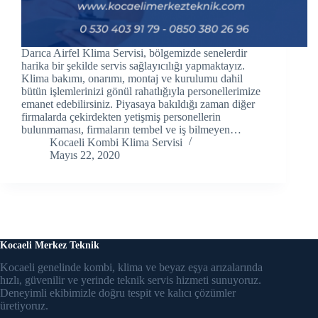
ink panel
ink Panel
Darıca Airfel Klima Servisi, bölgemizde senelerdir
harika bir şekilde servis sağlayıcılığı yapmaktayız.
ink panel
Klima bakımı, onarımı, montaj ve kurulumu dahil
bütün işlemlerinizi gönül rahatlığıyla personellerimize
ink panel
emanet edebilirsiniz. Piyasaya bakıldığı zaman diğer
firmalarda çekirdekten yetişmiş personellerin
ink panel
bulunmaması, firmaların tembel ve iş bilmeyen…
Kocaeli Kombi Klima Servisi
Mayıs 22, 2020
ink panel
ink panel
ink panel
ink panel
Kocaeli Merkez Teknik
Kocaeli genelinde kombi, klima ve beyaz eşya arızalarında
ink panel
hızlı, güvenilir ve yerinde teknik servis hizmeti sunuyoruz.
Deneyimli ekibimizle doğru tespit ve kalıcı çözümler
ink panel
üretiyoruz.