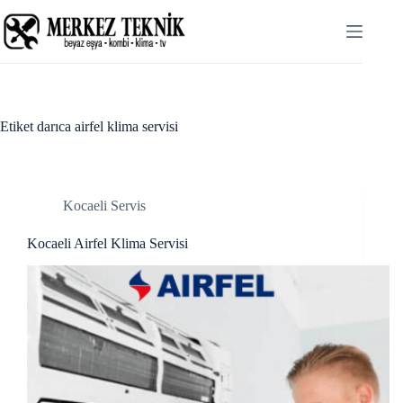
Skip
ink panel
to
content
ink panel
ink paketleri
ink
Etiket
darıca airfel klima servisi
ink
ink
Kocaeli Servis
ink
Kocaeli Airfel Klima Servisi
ink panel
ink panel
ink panel
ink panel