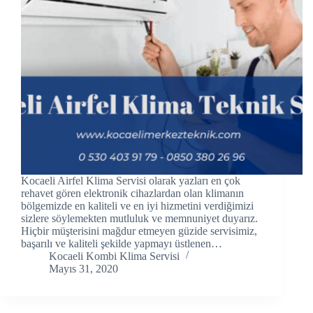
ink panel
ink panel
ink panel
ink Panel
ink panel
ink Panel
Kocaeli Airfel Klima Servisi olarak yazları en çok
ink panel
rehavet gören elektronik cihazlardan olan klimanın
bölgemizde en kaliteli ve en iyi hizmetini verdiğimizi
sizlere söylemekten mutluluk ve memnuniyet duyarız.
ink panel
Hiçbir müşterisini mağdur etmeyen güzide servisimiz,
başarılı ve kaliteli şekilde yapmayı üstlenen…
ink panel
Kocaeli Kombi Klima Servisi
Mayıs 31, 2020
ink Panel
ink panel