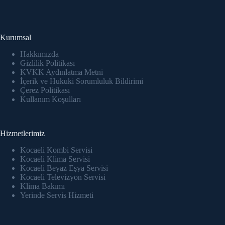
ink panel
ink panel
Kurumsal
ink panel
Hakkımızda
Gizlilik Politikası
KVKK Aydınlatma Metni
ink panel
İçerik ve Hukuki Sorumluluk Bildirimi
Çerez Politikası
ink panel
Kullanım Koşulları
ink panel
Hizmetlerimiz
ink panel
Kocaeli Kombi Servisi
ink panel
Kocaeli Klima Servisi
Kocaeli Beyaz Eşya Servisi
Kocaeli Televizyon Servisi
ink panel
Klima Bakımı
Yerinde Servis Hizmeti
ink Panel
nati