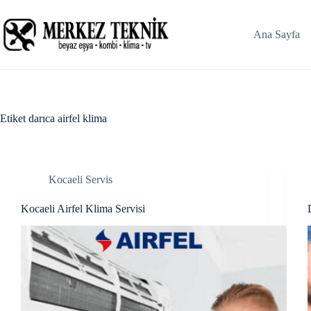
Skip
klink panel
to
content
Ana Sayfa
klink panel
link paketleri
klink
Etiket
darıca airfel klima
klink
klink
Kocaeli Servis
klink
Kocaeli Airfel Klima Servisi
klink panel
klink panel
klink panel
klink panel