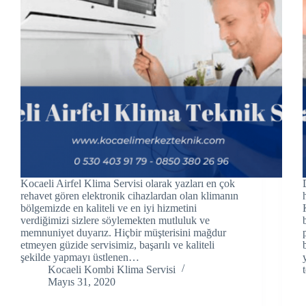
klink panel
klink panel
klink panel
klink Panel
klink panel
klink Panel
Kocaeli Airfel Klima Servisi olarak yazları en çok
klink panel
rehavet gören elektronik cihazlardan olan klimanın
bölgemizde en kaliteli ve en iyi hizmetini
klink panel
verdiğimizi sizlere söylemekten mutluluk ve
memnuniyet duyarız. Hiçbir müşterisini mağdur
etmeyen güzide servisimiz, başarılı ve kaliteli
klink panel
şekilde yapmayı üstlenen…
Kocaeli Kombi Klima Servisi
klink Panel
Mayıs 31, 2020
klink panel