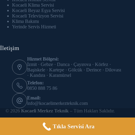
cklink panel
Kocaeli Klima Servisi
Kocaeli Beyaz Eşya Servisi
cklink Panel
Kocaeli Televizyon Servisi
Klima Bakımı
Yerinde Servis Hizmeti
cklink panel
cklink panel
İletişim
cklink panel
Hizmet Bölgesi:
İzmit · Gebze · Darıca · Çayırova · Körfez ·
cklink panel
Başiskele · Kartepe · Gölcük · Derince · Dilovası
· Kandıra · Karamürsel
cklink panel
Telefon:
0850 888 75 86
cklink panel
Email:
info@kocaelimerkezteknik.com
cklink panel
© 2026
Kocaeli Merkez Teknik
– Tüm Hakları Saklıdır.
cklink panel
Tıkla Servisi Ara
cklink panel
Site SEO çalışması
SEO Uzmanıyız
tarafından yapılmıştır.