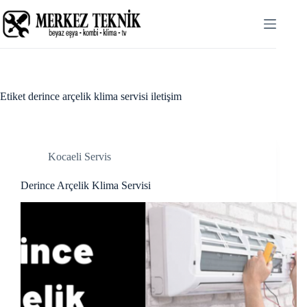
Skip
cklink panel
to
content
cklink panel
cklink paketleri
cklink
Etiket
derince arçelik klima servisi iletişim
cklink
cklink
Kocaeli Servis
cklink
Derince Arçelik Klima Servisi
cklink panel
cklink panel
cklink panel
cklink panel