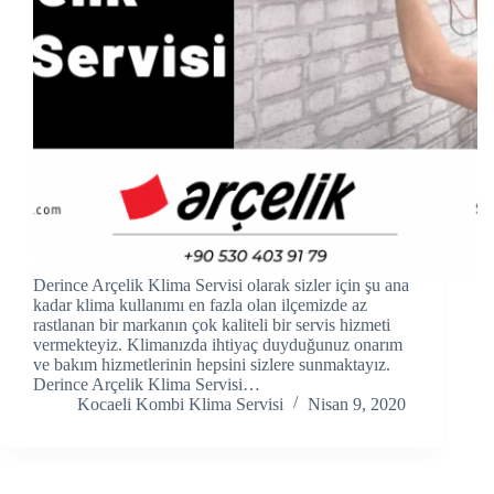
cklink panel
cklink panel
cklink panel
cklink Panel
cklink panel
cklink Panel
Derince Arçelik Klima Servisi olarak sizler için şu ana
cklink panel
kadar klima kullanımı en fazla olan ilçemizde az
rastlanan bir markanın çok kaliteli bir servis hizmeti
vermekteyiz. Klimanızda ihtiyaç duyduğunuz onarım
cklink panel
ve bakım hizmetlerinin hepsini sizlere sunmaktayız.
Derince Arçelik Klima Servisi…
cklink panel
Kocaeli Kombi Klima Servisi
Nisan 9, 2020
cklink Panel
cklink panel