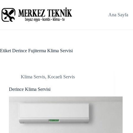
Skip
Hacklink panel
to
content
Ana Sayfa
Hacklink panel
Backlink paketleri
Hacklink
Etiket
Derince Fujiterma Klima Servisi
Hacklink
Hacklink
Klima Servis
,
Kocaeli Servis
Hacklink
Derince Klima Servisi
Hacklink panel
Hacklink panel
Hacklink panel
Hacklink panel