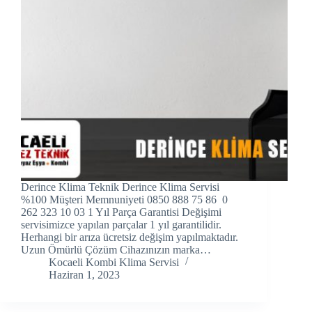
Hacklink panel
Hacklink panel
Hacklink panel
Hacklink Panel
Hacklink panel
Hacklink Panel
Derince Klima Teknik Derince Klima Servisi
Hacklink panel
%100 Müşteri Memnuniyeti 0850 888 75 86 0
262 323 10 03 1 Yıl Parça Garantisi Değişimi
Hacklink panel
servisimizce yapılan parçalar 1 yıl garantilidir.
Herhangi bir arıza ücretsiz değişim yapılmaktadır.
Uzun Ömürlü Çözüm Cihazınızın marka…
Hacklink panel
Kocaeli Kombi Klima Servisi
Haziran 1, 2023
Hacklink Panel
Hacklink panel