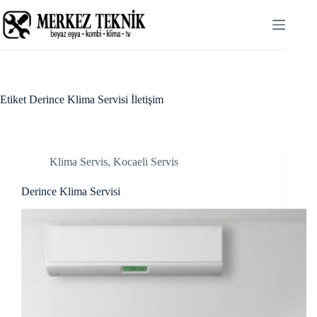
Skip
ink panel
to
content
ink panel
ink paketleri
link
Etiket
Derince Klima Servisi İletişim
link
link
Klima Servis
,
Kocaeli Servis
link
Derince Klima Servisi
ink panel
ink panel
ink panel
ink panel