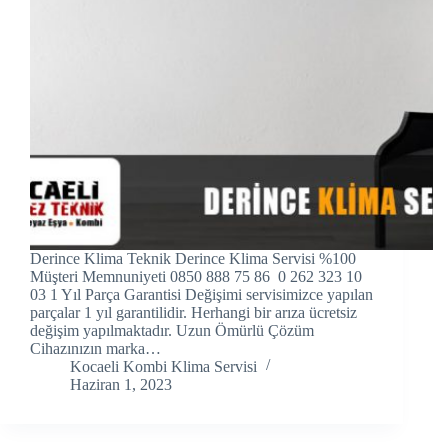
ink panel
ink panel
ink panel
ink Panel
ink panel
ink Panel
Derince Klima Teknik Derince Klima Servisi %100
ink panel
Müşteri Memnuniyeti 0850 888 75 86 0 262 323 10
03 1 Yıl Parça Garantisi Değişimi servisimizce yapılan
parçalar 1 yıl garantilidir. Herhangi bir arıza ücretsiz
ink panel
değişim yapılmaktadır. Uzun Ömürlü Çözüm
Cihazınızın marka…
ink panel
Kocaeli Kombi Klima Servisi
Haziran 1, 2023
ink Panel
ink panel