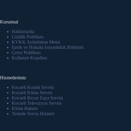
ink panel
ink panel
Kurumsal
ink panel
Hakkımızda
Gizlilik Politikası
KVKK Aydınlatma Metni
ink panel
İçerik ve Hukuki Sorumluluk Bildirimi
Çerez Politikası
ink panel
Kullanım Koşulları
ink panel
Hizmetlerimiz
ink panel
Kocaeli Kombi Servisi
ink panel
Kocaeli Klima Servisi
Kocaeli Beyaz Eşya Servisi
Kocaeli Televizyon Servisi
ink panel
Klima Bakımı
Yerinde Servis Hizmeti
ink Panel
inati