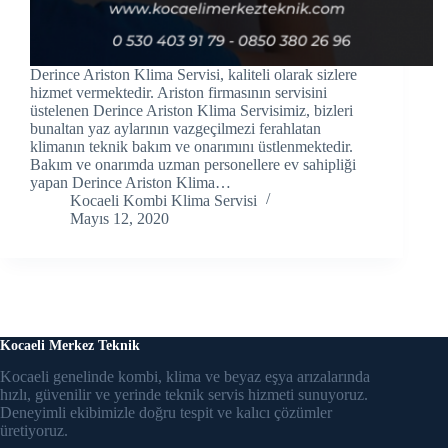
ink panel
ink Panel
Derince Ariston Klima Servisi, kaliteli olarak sizlere
hizmet vermektedir. Ariston firmasının servisini
ink panel
üstelenen Derince Ariston Klima Servisimiz, bizleri
bunaltan yaz aylarının vazgeçilmezi ferahlatan
ink panel
klimanın teknik bakım ve onarımını üstlenmektedir.
Bakım ve onarımda uzman personellere ev sahipliği
ink panel
yapan Derince Ariston Klima…
Kocaeli Kombi Klima Servisi
Mayıs 12, 2020
ink panel
ink panel
ink panel
ink panel
Kocaeli Merkez Teknik
Kocaeli genelinde kombi, klima ve beyaz eşya arızalarında
ink panel
hızlı, güvenilir ve yerinde teknik servis hizmeti sunuyoruz.
Deneyimli ekibimizle doğru tespit ve kalıcı çözümler
ink panel
üretiyoruz.