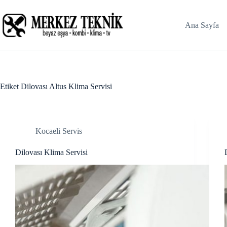
Skip
cklink panel
to
content
Ana Sayfa
cklink panel
cklink paketleri
cklink
Etiket
Dilovası Altus Klima Servisi
cklink
cklink
Kocaeli Servis
cklink
Dilovası Klima Servisi
cklink panel
cklink panel
cklink panel
cklink panel