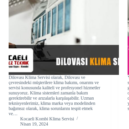
cklink panel
cklink panel
cklink panel
cklink Panel
cklink panel
cklink Panel
Dilovası Klima Servisi olarak, Dilovası ve
cklink panel
çevresindeki müşterilere klima bakımı, onarımı ve
servisi konusunda kaliteli ve profesyonel hizmetler
cklink panel
sunuyoruz. Klima sistemleri zamanla bakım
gerektirebilir ve arızalarla karşılaşabilir. Uzman
teknisyenlerimiz, klima marka veya modelinden
cklink panel
bağımsız olarak, klima sorunlarını tespit etmek
ve…
cklink Panel
Kocaeli Kombi Klima Servisi
Nisan 19, 2024
cklink panel