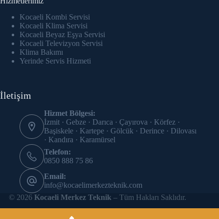
Hizmetlerimiz
Hacklink panel
Kocaeli Kombi Servisi
Hacklink Panel
Kocaeli Klima Servisi
Kocaeli Beyaz Eşya Servisi
Kocaeli Televizyon Servisi
Hacklink panel
Klima Bakımı
Yerinde Servis Hizmeti
Hacklink panel
Hacklink panel
İletişim
Hacklink panel
Hizmet Bölgesi:
İzmit · Gebze · Darıca · Çayırova · Körfez ·
Hacklink panel
Başiskele · Kartepe · Gölcük · Derince · Dilovası
· Kandıra · Karamürsel
Hacklink panel
Telefon:
0850 888 75 86
Hacklink panel
Email:
info@kocaelimerkezteknik.com
Hacklink panel
© 2026
Kocaeli Merkez Teknik
– Tüm Hakları Saklıdır.
Hacklink panel