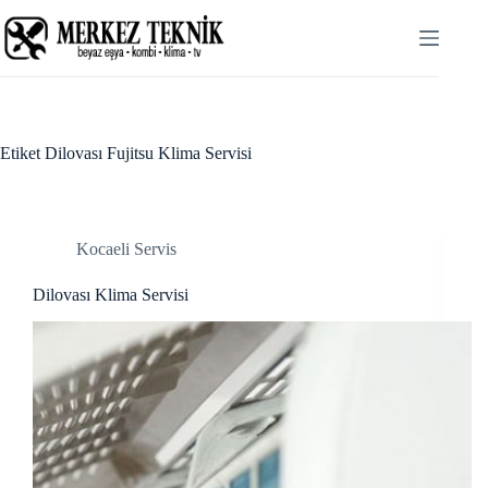
Skip
Hacklink panel
to
content
Hacklink panel
Backlink paketleri
Hacklink
Etiket
Dilovası Fujitsu Klima Servisi
Hacklink
Hacklink
Kocaeli Servis
Hacklink
Dilovası Klima Servisi
Hacklink panel
Hacklink panel
Hacklink panel
Hacklink panel