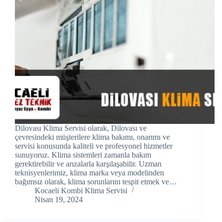
Hacklink panel
Hacklink panel
Hacklink panel
Hacklink Panel
Hacklink panel
Hacklink Panel
Dilovası Klima Servisi olarak, Dilovası ve
Hacklink panel
çevresindeki müşterilere klima bakımı, onarımı ve
servisi konusunda kaliteli ve profesyonel hizmetler
sunuyoruz. Klima sistemleri zamanla bakım
Hacklink panel
gerektirebilir ve arızalarla karşılaşabilir. Uzman
teknisyenlerimiz, klima marka veya modelinden
Hacklink panel
bağımsız olarak, klima sorunlarını tespit etmek ve…
Kocaeli Kombi Klima Servisi
Hacklink Panel
Nisan 19, 2024
Hacklink panel