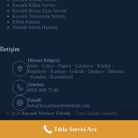
Hacklink panel
Kocaeli Klima Servisi
Kocaeli Beyaz Eşya Servisi
Hacklink Panel
Kocaeli Televizyon Servisi
Klima Bakımı
Yerinde Servis Hizmeti
Hacklink panel
Hacklink panel
İletişim
Hacklink panel
Hizmet Bölgesi:
İzmit · Gebze · Darıca · Çayırova · Körfez ·
Hacklink panel
Başiskele · Kartepe · Gölcük · Derince · Dilovası
· Kandıra · Karamürsel
Hacklink panel
Telefon:
0850 888 75 86
Hacklink panel
Email:
info@kocaelimerkezteknik.com
Hacklink panel
© 2026
Kocaeli Merkez Teknik
– Tüm Hakları Saklıdır.
Hacklink panel
Tıkla Servisi Ara
Hacklink panel
Site SEO çalışması
SEO Uzmanıyız
tarafından yapılmıştır.