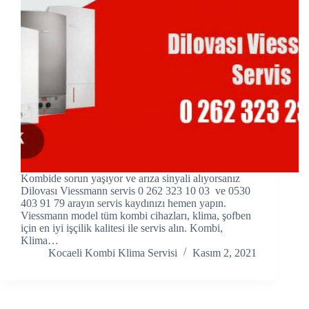
Hacklink panel
Hacklink panel
Hacklink panel
Hacklink Panel
Hacklink panel
Hacklink Panel
Kombide sorun yaşıyor ve arıza sinyali alıyorsanız
Hacklink panel
Dilovası Viessmann servis 0 262 323 10 03 ve 0530
403 91 79 arayın servis kaydınızı hemen yapın.
Viessmann model tüm kombi cihazları, klima, şofben
Hacklink panel
için en iyi işçilik kalitesi ile servis alın. Kombi,
Klima…
Hacklink panel
Kocaeli Kombi Klima Servisi
Kasım 2, 2021
Hacklink Panel
Hacklink panel