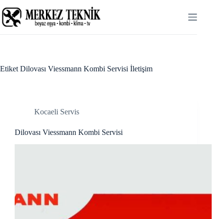
Skip
Hacklink panel
to
content
Hacklink panel
Backlink paketleri
Hacklink
Etiket
Dilovası Viessmann Kombi Servisi İletişim
Hacklink
Hacklink
Kocaeli Servis
Hacklink
Dilovası Viessmann Kombi Servisi
Hacklink panel
Hacklink panel
Hacklink panel
Hacklink panel