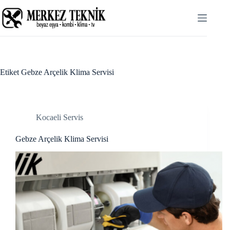
Skip
link panel
to
content
link panel
link paketleri
link
Etiket
Gebze Arçelik Klima Servisi
link
link
Kocaeli Servis
link
Gebze Arçelik Klima Servisi
link panel
link panel
link panel
link panel