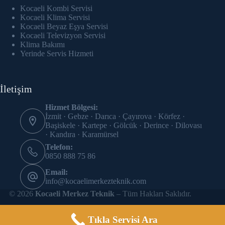
link panel
Kocaeli Kombi Servisi
Kocaeli Klima Servisi
link Panel
Kocaeli Beyaz Eşya Servisi
Kocaeli Televizyon Servisi
Klima Bakımı
link panel
Yerinde Servis Hizmeti
link panel
İletişim
link panel
Hizmet Bölgesi:
link panel
İzmit · Gebze · Darıca · Çayırova · Körfez ·
Başiskele · Kartepe · Gölcük · Derince · Dilovası
link panel
· Kandıra · Karamürsel
Telefon:
link panel
0850 888 75 86
Email:
link panel
info@kocaelimerkezteknik.com
© 2026
Kocaeli Merkez Teknik
– Tüm Hakları Saklıdır.
link panel
link panel
Tıkla Servisi Ara