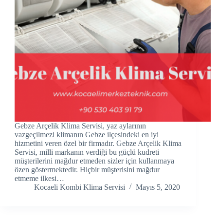
link panel
link panel
link panel
link Panel
link panel
link Panel
Gebze Arçelik Klima Servisi, yaz aylarının
link panel
vazgeçilmezi klimanın Gebze ilçesindeki en iyi
hizmetini veren özel bir firmadır. Gebze Arçelik Klima
Servisi, milli markanın verdiği bu güçlü kudreti
link panel
müşterilerini mağdur etmeden sizler için kullanmaya
özen göstermektedir. Hiçbir müşterisini mağdur
link panel
etmeme ilkesi…
Kocaeli Kombi Klima Servisi
Mayıs 5, 2020
link Panel
link panel