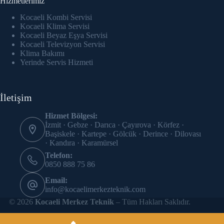
Hizmetlerimiz
link panel
Kocaeli Kombi Servisi
link Panel
Kocaeli Klima Servisi
Kocaeli Beyaz Eşya Servisi
Kocaeli Televizyon Servisi
link panel
Klima Bakımı
Yerinde Servis Hizmeti
link panel
link panel
İletişim
link panel
Hizmet Bölgesi:
İzmit · Gebze · Darıca · Çayırova · Körfez ·
link panel
Başiskele · Kartepe · Gölcük · Derince · Dilovası
· Kandıra · Karamürsel
link panel
Telefon:
0850 888 75 86
link panel
Email:
info@kocaelimerkezteknik.com
link panel
© 2026
Kocaeli Merkez Teknik
– Tüm Hakları Saklıdır.
link panel