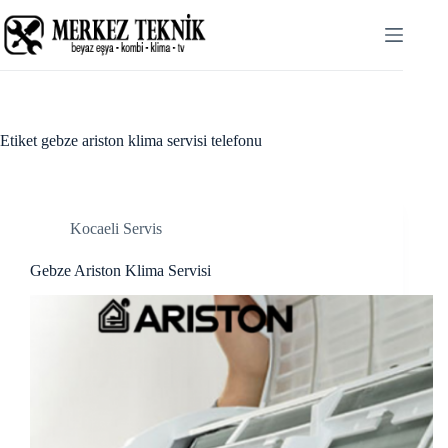
Skip
link panel
to
content
link panel
link paketleri
link
Etiket
gebze ariston klima servisi telefonu
link
link
Kocaeli Servis
link
Gebze Ariston Klima Servisi
link panel
link panel
link panel
link panel