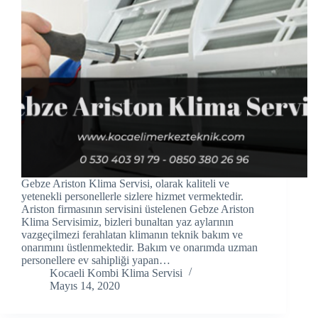
link panel
link panel
link panel
link Panel
link panel
link Panel
Gebze Ariston Klima Servisi, olarak kaliteli ve
link panel
yetenekli personellerle sizlere hizmet vermektedir.
Ariston firmasının servisini üstelenen Gebze Ariston
Klima Servisimiz, bizleri bunaltan yaz aylarının
link panel
vazgeçilmezi ferahlatan klimanın teknik bakım ve
onarımını üstlenmektedir. Bakım ve onarımda uzman
link panel
personellere ev sahipliği yapan…
Kocaeli Kombi Klima Servisi
link Panel
Mayıs 14, 2020
link panel