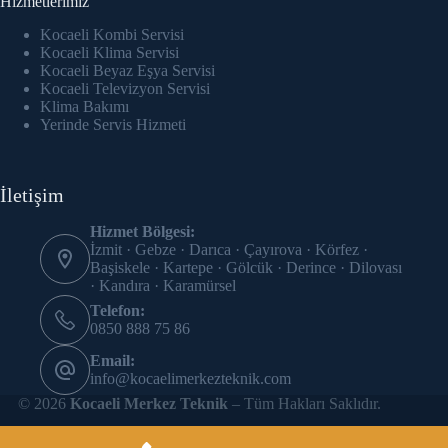
Hizmetlerimiz
cklink panel
Kocaeli Kombi Servisi
cklink Panel
Kocaeli Klima Servisi
Kocaeli Beyaz Eşya Servisi
Kocaeli Televizyon Servisi
cklink panel
Klima Bakımı
Yerinde Servis Hizmeti
cklink panel
cklink panel
İletişim
cklink panel
Hizmet Bölgesi:
İzmit · Gebze · Darıca · Çayırova · Körfez ·
cklink panel
Başiskele · Kartepe · Gölcük · Derince · Dilovası
· Kandıra · Karamürsel
cklink panel
Telefon:
0850 888 75 86
cklink panel
Email:
info@kocaelimerkezteknik.com
cklink panel
© 2026
Kocaeli Merkez Teknik
– Tüm Hakları Saklıdır.
cklink panel