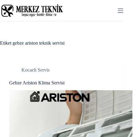
Skip
cklink panel
to
content
cklink panel
cklink paketleri
cklink
Etiket
gebze ariston teknik servisi
cklink
cklink
Kocaeli Servis
cklink
Gebze Ariston Klima Servisi
cklink panel
cklink panel
cklink panel
cklink panel