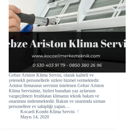
cklink panel
cklink panel
cklink panel
cklink Panel
cklink panel
cklink Panel
Gebze Ariston Klima Servisi, olarak kaliteli ve
cklink panel
yetenekli personellerle sizlere hizmet vermektedir.
Ariston firmasının servisini üstelenen Gebze Ariston
Klima Servisimiz, bizleri bunaltan yaz aylarının
cklink panel
vazgeçilmezi ferahlatan klimanın teknik bakım ve
onarımını üstlenmektedir. Bakım ve onarımda uzman
cklink panel
personellere ev sahipliği yapan…
Kocaeli Kombi Klima Servisi
cklink Panel
Mayıs 14, 2020
cklink panel