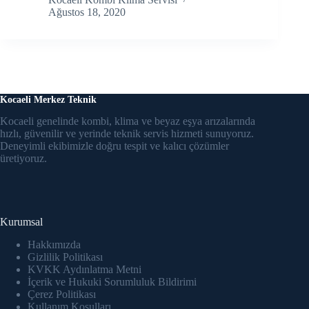
Ağustos 18, 2020
Kocaeli Merkez Teknik
Kocaeli genelinde kombi, klima ve beyaz eşya arızalarında
hızlı, güvenilir ve yerinde teknik servis hizmeti sunuyoruz.
Deneyimli ekibimizle doğru tespit ve kalıcı çözümler
üretiyoruz.
Kurumsal
Hakkımızda
Gizlilik Politikası
KVKK Aydınlatma Metni
İçerik ve Hukuki Sorumluluk Bildirimi
Çerez Politikası
Kullanım Koşulları