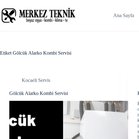
Skip
link panel
to
content
Ana Sayfa
link panel
link paketleri
link
Etiket
Gölcük Alarko Kombi Servisi
link
link
Kocaeli Servis
link
Gölcük Alarko Kombi Servisi
link panel
link panel
link panel
link panel