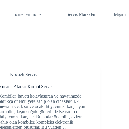
Hizmetlerimiz
Servis Markaları
İletişim
Kocaeli Servis
Kocaeli Alarko Kombi Servisi
Kombiler, hayatı kolaylaştıran ve hayatımızda
oldukça önemli yere sahip olan cihazlardır. 4
mevsim sıcak su ve ocak ihtiyacımızı karşılayan
kombiler, kışın soğuk günlerinde ise ısınma
ihtiyacımızı karşılar. Bu kadar önemli işlevlere
sahip olan kombiler, kompleks elektronik
bileşenlerden oluşurlar. Bu yüzden…