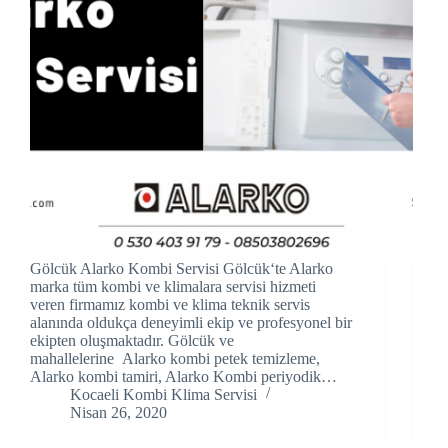
link panel
link panel
link panel
link Panel
link panel
link Panel
Gölcük Alarko Kombi Servisi Gölcük‘te Alarko
link panel
marka tüm kombi ve klimalara servisi hizmeti
veren firmamız kombi ve klima teknik servis
link panel
alanında oldukça deneyimli ekip ve profesyonel bir
ekipten oluşmaktadır. Gölcük ve
mahallelerine Alarko kombi petek temizleme,
link panel
Alarko kombi tamiri, Alarko Kombi periyodik…
Kocaeli Kombi Klima Servisi
link Panel
Nisan 26, 2020
link panel