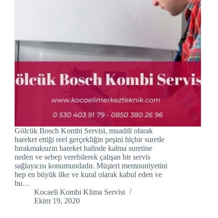
Hacklink panel
Hacklink panel
Hacklink panel
Hacklink Panel
Hacklink panel
Hacklink Panel
Gölcük Bosch Kombi Servisi, muadili olarak
Hacklink panel
hareket ettiği reel gerçekliğin peşini hiçbir suretle
bırakmaksızın hareket halinde kalma suretine
Hacklink panel
neden ve sebep verebilerek çalışan bir servis
sağlayıcısı konumundadır. Müşteri memnuniyetini
hep en büyük ilke ve kural olarak kabul eden ve
Hacklink panel
bu…
Kocaeli Kombi Klima Servisi
Hacklink Panel
Ekim 19, 2020
Hacklink panel