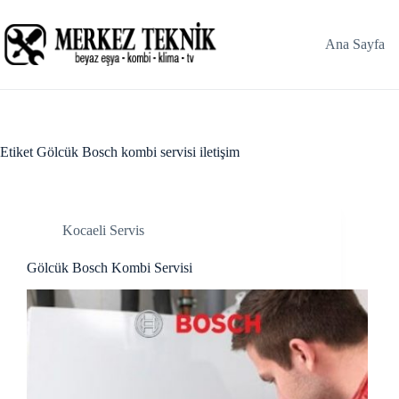
Skip
Hacklink panel
to
content
Ana Sayfa
Hacklink panel
Backlink paketleri
Hacklink
Etiket
Gölcük Bosch kombi servisi iletişim
Hacklink
Hacklink
Kocaeli Servis
Hacklink
Gölcük Bosch Kombi Servisi
Hacklink panel
Hacklink panel
Hacklink panel
Hacklink panel