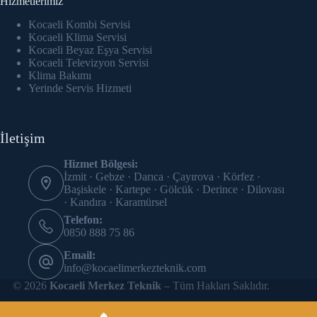
Hizmetlerimiz
acklink panel
Kocaeli Kombi Servisi
acklink Panel
Kocaeli Klima Servisi
Kocaeli Beyaz Eşya Servisi
Kocaeli Televizyon Servisi
acklink panel
Klima Bakımı
Yerinde Servis Hizmeti
acklink panel
acklink panel
İletişim
acklink panel
Hizmet Bölgesi:
İzmit · Gebze · Darıca · Çayırova · Körfez ·
acklink panel
Başiskele · Kartepe · Gölcük · Derince · Dilovası
· Kandıra · Karamürsel
acklink panel
Telefon:
0850 888 75 86
acklink panel
Email:
info@kocaelimerkezteknik.com
acklink panel
© 2026
Kocaeli Merkez Teknik
– Tüm Hakları Saklıdır.
acklink panel