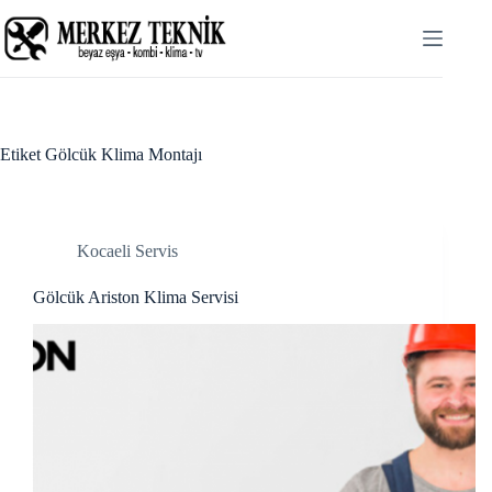
Skip
acklink panel
to
content
acklink panel
acklink paketleri
acklink
Etiket
Gölcük Klima Montajı
acklink
acklink
Kocaeli Servis
acklink
Gölcük Ariston Klima Servisi
acklink panel
acklink panel
acklink panel
acklink panel