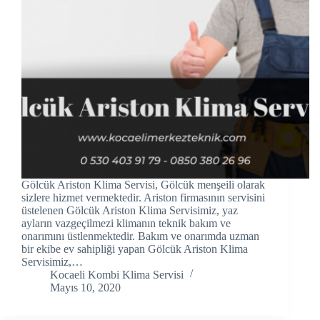
acklink panel
acklink panel
acklink panel
acklink Panel
acklink panel
acklink Panel
Gölcük Ariston Klima Servisi, Gölcük menşeili olarak
acklink panel
sizlere hizmet vermektedir. Ariston firmasının servisini
üstelenen Gölcük Ariston Klima Servisimiz, yaz
ayların vazgeçilmezi klimanın teknik bakım ve
acklink panel
onarımını üstlenmektedir. Bakım ve onarımda uzman
bir ekibe ev sahipliği yapan Gölcük Ariston Klima
acklink panel
Servisimiz,…
Kocaeli Kombi Klima Servisi
acklink Panel
Mayıs 10, 2020
acklink panel