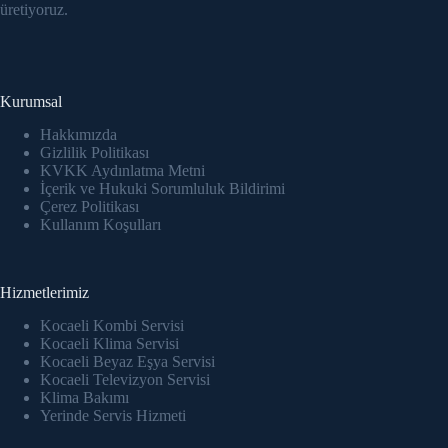
acklink panel
üretiyoruz.
acklink Panel
acklink panel
Kurumsal
acklink panel
Hakkımızda
Gizlilik Politikası
KVKK Aydınlatma Metni
acklink panel
İçerik ve Hukuki Sorumluluk Bildirimi
Çerez Politikası
acklink panel
Kullanım Koşulları
acklink panel
Hizmetlerimiz
acklink panel
Kocaeli Kombi Servisi
Kocaeli Klima Servisi
acklink panel
Kocaeli Beyaz Eşya Servisi
Kocaeli Televizyon Servisi
acklink panel
Klima Bakımı
Yerinde Servis Hizmeti
acklink panel