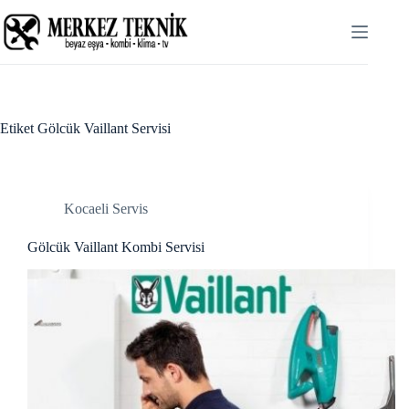
Skip
acklink panel
to
content
acklink panel
acklink paketleri
acklink
Etiket
Gölcük Vaillant Servisi
acklink
acklink
Kocaeli Servis
acklink
Gölcük Vaillant Kombi Servisi
acklink panel
acklink panel
acklink panel
acklink panel