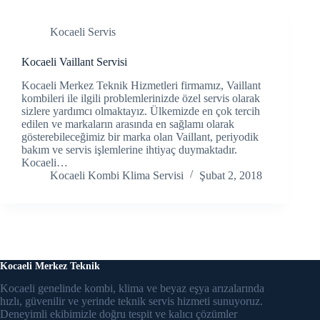
acklink panel
Kocaeli Servis
acklink Panel
Kocaeli Vaillant Servisi
Kocaeli Merkez Teknik Hizmetleri firmamız, Vaillant
acklink Panel
kombileri ile ilgili problemlerinizde özel servis olarak
sizlere yardımcı olmaktayız. Ülkemizde en çok tercih
acklink panel
edilen ve markaların arasında en sağlamı olarak
gösterebileceğimiz bir marka olan Vaillant, periyodik
acklink panel
bakım ve servis işlemlerine ihtiyaç duymaktadır.
Kocaeli…
Kocaeli Kombi Klima Servisi
Şubat 2, 2018
acklink panel
acklink satın al
acklink satın al
acklink Panel
Kocaeli Merkez Teknik
Kocaeli genelinde kombi, klima ve beyaz eşya arızalarında
acklink panel
hızlı, güvenilir ve yerinde teknik servis hizmeti sunuyoruz.
Deneyimli ekibimizle doğru tespit ve kalıcı çözümler