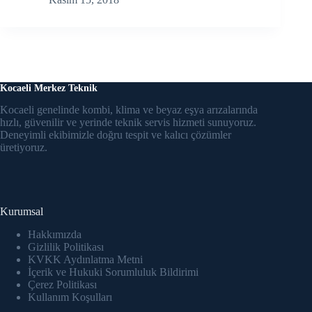
Kocaeli Merkez Teknik
Kocaeli genelinde kombi, klima ve beyaz eşya arızalarında
hızlı, güvenilir ve yerinde teknik servis hizmeti sunuyoruz.
Deneyimli ekibimizle doğru tespit ve kalıcı çözümler
üretiyoruz.
Kurumsal
Hakkımızda
Gizlilik Politikası
KVKK Aydınlatma Metni
İçerik ve Hukuki Sorumluluk Bildirimi
Çerez Politikası
Kullanım Koşulları