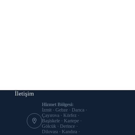
İletişim
Hizmet Bölgesi:
İzmit · Gebze · Darıca ·
Çayırova · Körfez ·
Başiskele · Kartepe ·
Gölcük · Derince ·
Dilovası · Kandıra ·