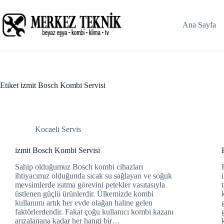
Skip
Hacklink panel
to
content
Ana Sayfa
Hacklink panel
Backlink paketleri
Hacklink
Etiket
izmit Bosch Kombi Servisi
Hacklink
Hacklink
Kocaeli Servis
Hacklink
izmit Bosch Kombi Servisi
Hacklink panel
Sahip olduğumuz Bosch kombi cihazları
Hacklink panel
ihtiyacımız olduğunda sıcak su sağlayan ve soğuk
mevsimlerde ısıtma görevini petekler vasıtasıyla
Hacklink panel
üstlenen güçlü ürünlerdir. Ülkemizde kombi
kullanımı artık her evde olağan haline gelen
faktörlerdendir. Fakat çoğu kullanıcı kombi kazanı
Hacklink panel
arızalanana kadar her hangi bir…