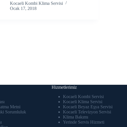
Kocaeli Kombi Klima Servisi
Ocak 17, 2018
Hizmetlerimiz
Kocaeli Kombi Servisi
ası
Kocaeli Klima Servisi
atma Metni
Kocaeli Beyaz Eşya Servisi
uki Sorumluluk
Kocaeli Televizyon Servisi
Klima Bakımı
ı
Yerinde Servis Hizmeti