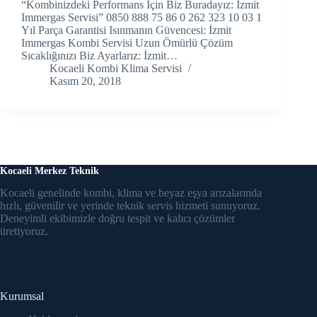
“Kombinizdeki Performans İçin Biz Buradayız: İzmit
Immergas Servisi” 0850 888 75 86 0 262 323 10 03 1
Hacklink panel
Yıl Parça Garantisi Isınmanın Güvencesi: İzmit
Immergas Kombi Servisi Uzun Ömürlü Çözüm
Hacklink Panel
Sıcaklığınızı Biz Ayarlarız: İzmit…
Kocaeli Kombi Klima Servisi
Kasım 20, 2018
Hacklink Panel
Hacklink panel
Hacklink panel
Kocaeli Merkez Teknik
Hacklink panel
Kocaeli genelinde kombi, klima ve beyaz eşya arızalarında
Hacklink satın al
hızlı, güvenilir ve yerinde teknik servis hizmeti sunuyoruz.
Deneyimli ekibimizle doğru tespit ve kalıcı çözümler
üretiyoruz.
Hacklink satın al
Hacklink Panel
Hacklink panel
Kurumsal