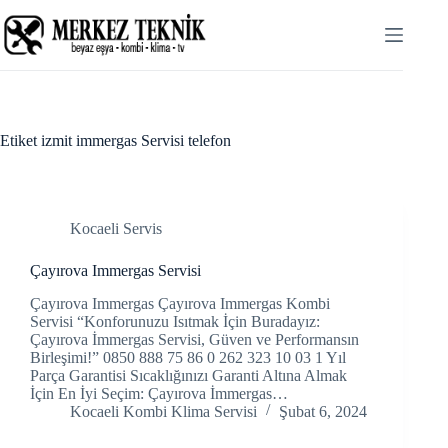
Skip
Hacklink panel
to
content
Hacklink panel
Backlink paketleri
Hacklink
Etiket
izmit immergas Servisi telefon
Hacklink
Hacklink
Kocaeli Servis
Hacklink
Çayırova Immergas Servisi
Hacklink panel
Çayırova Immergas Çayırova Immergas Kombi
Servisi “Konforunuzu Isıtmak İçin Buradayız:
Çayırova İmmergas Servisi, Güven ve Performansın
Hacklink panel
Birleşimi!” 0850 888 75 86 0 262 323 10 03 1 Yıl
Parça Garantisi Sıcaklığınızı Garanti Altına Almak
Hacklink panel
İçin En İyi Seçim: Çayırova İmmergas…
Kocaeli Kombi Klima Servisi
Şubat 6, 2024
Hacklink panel