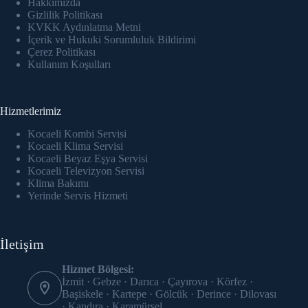
Hakkımızda
Hacklink panel
Gizlilik Politikası
KVKK Aydınlatma Metni
Hacklink Panel
İçerik ve Hukuki Sorumluluk Bildirimi
Çerez Politikası
Hacklink panel
Kullanım Koşulları
Hacklink panel
Hizmetlerimiz
Hacklink panel
Kocaeli Kombi Servisi
Kocaeli Klima Servisi
Hacklink panel
Kocaeli Beyaz Eşya Servisi
Kocaeli Televizyon Servisi
Hacklink panel
Klima Bakımı
Yerinde Servis Hizmeti
Hacklink panel
Hacklink panel
İletişim
Hacklink panel
Hizmet Bölgesi:
İzmit · Gebze · Darıca · Çayırova · Körfez ·
Başiskele · Kartepe · Gölcük · Derince · Dilovası
Hacklink panel
· Kandıra · Karamürsel