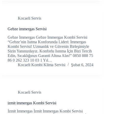
Hacklink panel
Hacklink panel
Kocaeli Servis
Hacklink panel
Gebze immergas Servisi
Gebze Immergas Gebze Immergas Kombi Servisi
Hacklink Panel
“Gebze’nin Isıtma Konforunda Lideri: İmmergas
Kombi Servisi! Uzmanlık ve Güvenin Birleşimiyle
Hacklink panel
Sizin Yanınızdayız. Konforlu Isınma İçin Bizi Tercih
Edin, Sıcaklığınızı Garanti Altına Alın!” 0850 888 75
Hacklink Panel
86 0 262 323 10 03 1 Yıl…
Kocaeli Kombi Klima Servisi
Şubat 6, 2024
Hacklink panel
Hacklink panel
Hacklink panel
Kocaeli Servis
Hacklink Panel
izmit immergas Kombi Servisi
İzmit Immergas İzmit Immergas Kombi Servisi
Hacklink panel