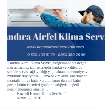
cklink panel
cklink panel
cklink panel
cklink Panel
cklink panel
cklink Panel
Kandıra Airfel Klima Servisi, bölgemizde siz değerli
cklink panel
müşterilerimiz için senelerdir harika ve kaliteli bir
şekilde servis sağlayıcılığı yapmaktan memnuniyet ve
mutluluk duyuyoruz. Klima bakımlarını, onarımlarını,
cklink panel
montajlarını ve hatta kurulumlarını da yani bahsi
geçen bütün işlemleri gönül rahatlığıyla değerli
cklink panel
personellerimize emanet…
Kocaeli Kombi Klima Servisi
cklink Panel
Mayıs 27, 2020
cklink panel