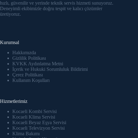
cklink panel
hızlı, güvenilir ve yerinde teknik servis hizmeti sunuyoruz.
Deneyimli ekibimizle doğru tespit ve kalıcı çözümler
üretiyoruz.
cklink Panel
cklink panel
cklink panel
Kurumsal
Hakkımızda
cklink panel
Gizlilik Politikası
KVKK Aydınlatma Metni
cklink panel
İçerik ve Hukuki Sorumluluk Bildirimi
Çerez Politikası
cklink panel
Kullanım Koşulları
cklink panel
Hizmetlerimiz
cklink panel
Kocaeli Kombi Servisi
Kocaeli Klima Servisi
cklink panel
Kocaeli Beyaz Eşya Servisi
Kocaeli Televizyon Servisi
cklink panel
Klima Bakımı