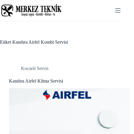
Skip
cklink panel
to
content
cklink panel
klink paketleri
cklink
Etiket
Kandıra Airfel Kombi Servisi
cklink
cklink
Kocaeli Servis
cklink
Kandıra Airfel Klima Servisi
cklink panel
cklink panel
cklink panel
cklink panel