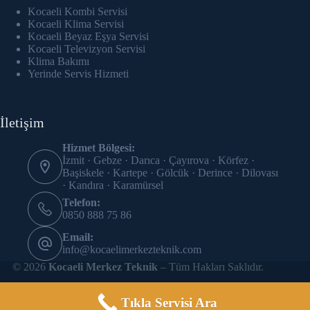
cklink panel
Kocaeli Kombi Servisi
Kocaeli Klima Servisi
cklink Panel
Kocaeli Beyaz Eşya Servisi
Kocaeli Televizyon Servisi
Klima Bakımı
cklink panel
Yerinde Servis Hizmeti
cklink panel
İletişim
cklink panel
Hizmet Bölgesi:
cklink panel
İzmit · Gebze · Darıca · Çayırova · Körfez ·
Başiskele · Kartepe · Gölcük · Derince · Dilovası
cklink panel
· Kandıra · Karamürsel
Telefon:
cklink panel
0850 888 75 86
Email:
cklink panel
info@kocaelimerkezteknik.com
© 2026
Kocaeli Merkez Teknik
– Tüm Hakları Saklıdır.
cklink panel
cklink panel
Tıkla Servisi Ara