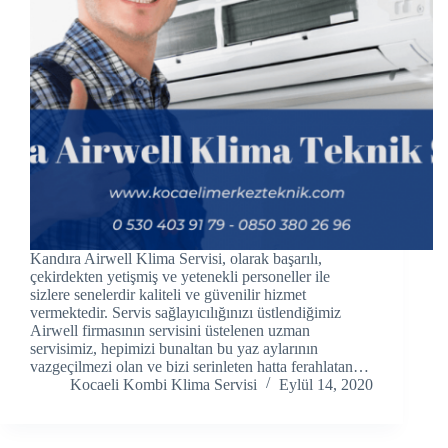
cklink panel
cklink panel
cklink panel
cklink Panel
cklink panel
cklink Panel
Kandıra Airwell Klima Servisi, olarak başarılı,
cklink panel
çekirdekten yetişmiş ve yetenekli personeller ile
sizlere senelerdir kaliteli ve güvenilir hizmet
vermektedir. Servis sağlayıcılığınızı üstlendiğimiz
cklink panel
Airwell firmasının servisini üstelenen uzman
servisimiz, hepimizi bunaltan bu yaz aylarının
cklink panel
vazgeçilmezi olan ve bizi serinleten hatta ferahlatan…
Kocaeli Kombi Klima Servisi
Eylül 14, 2020
cklink Panel
cklink panel