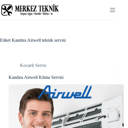
Skip
cklink panel
to
content
cklink panel
cklink paketleri
cklink
Etiket
Kandıra Airwell teknik servisi
cklink
cklink
Kocaeli Servis
cklink
Kandıra Airwell Klima Servisi
cklink panel
cklink panel
cklink panel
cklink panel