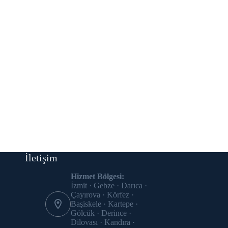
İletişim
Hizmet Bölgesi:
İzmit · Gebze · Darıca ·
Çayırova · Körfez ·
Başiskele · Kartepe ·
Gölcük · Derince ·
Dilovası · Kandıra ·