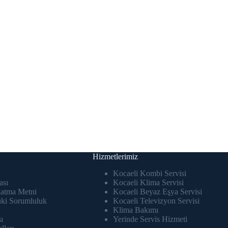
Hizmetlerimiz
Kocaeli Kombi Servisi
ası
Kocaeli Klima Servisi
atma Metni
Kocaeli Beyaz Eşya Servisi
uki Sorumluluk
Kocaeli Televizyon Servisi
Klima Bakımı
ı
Yerinde Servis Hizmeti