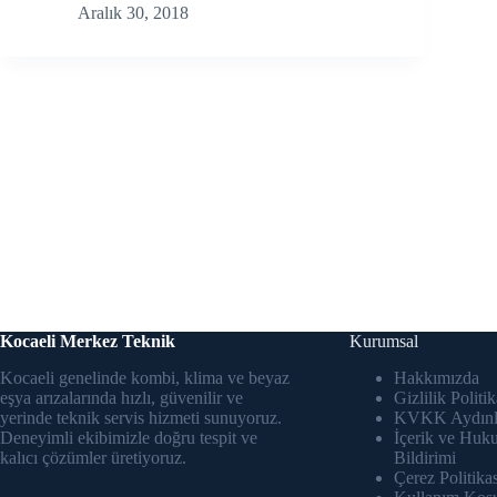
Aralık 30, 2018
Kocaeli Merkez Teknik
Kurumsal
Kocaeli genelinde kombi, klima ve beyaz
Hakkımızda
eşya arızalarında hızlı, güvenilir ve
Gizlilik Politik
yerinde teknik servis hizmeti sunuyoruz.
KVKK Aydınl
Deneyimli ekibimizle doğru tespit ve
İçerik ve Huk
kalıcı çözümler üretiyoruz.
Bildirimi
Çerez Politikas