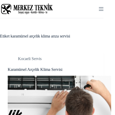
Skip
klink panel
to
content
klink panel
klink paketleri
cklink
Etiket
karamürsel arçelik klima arıza servisi
cklink
cklink
Kocaeli Servis
cklink
Karamürsel Arçelik Klima Servisi
klink panel
klink panel
klink panel
klink panel