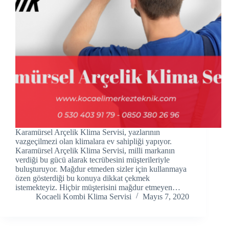
klink panel
klink panel
klink panel
klink Panel
klink panel
klink Panel
Karamürsel Arçelik Klima Servisi, yazlarının
klink panel
vazgeçilmezi olan klimalara ev sahipliği yapıyor.
Karamürsel Arçelik Klima Servisi, milli markanın
verdiği bu gücü alarak tecrübesini müşterileriyle
klink panel
buluşturuyor. Mağdur etmeden sizler için kullanmaya
özen gösterdiği bu konuya dikkat çekmek
klink panel
istemekteyiz. Hiçbir müşterisini mağdur etmeyen…
Kocaeli Kombi Klima Servisi
Mayıs 7, 2020
klink Panel
klink panel