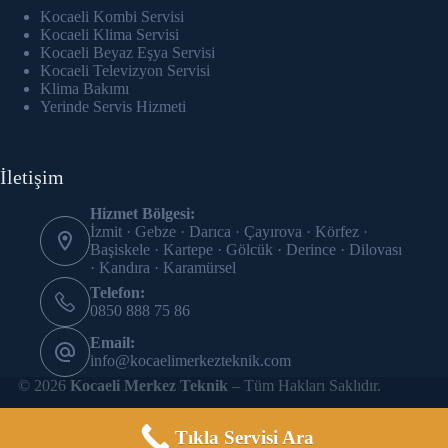
klink panel
Kocaeli Kombi Servisi
Kocaeli Klima Servisi
klink Panel
Kocaeli Beyaz Eşya Servisi
Kocaeli Televizyon Servisi
Klima Bakımı
klink panel
Yerinde Servis Hizmeti
klink panel
İletişim
klink panel
Hizmet Bölgesi:
klink panel
İzmit · Gebze · Darıca · Çayırova · Körfez ·
Başiskele · Kartepe · Gölcük · Derince · Dilovası
klink panel
· Kandıra · Karamürsel
Telefon:
klink panel
0850 888 75 86
Email:
klink panel
info@kocaelimerkezteknik.com
© 2026
Kocaeli Merkez Teknik
– Tüm Hakları Saklıdır.
klink panel
klink panel
Tıkla Servisi Ara