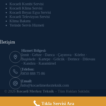
cklink panel
Kocaeli Kombi Servisi
Kocaeli Klima Servisi
cklink Panel
Kocaeli Beyaz Eşya Servisi
Kocaeli Televizyon Servisi
Klima Bakımı
cklink panel
Yerinde Servis Hizmeti
cklink panel
İletişim
cklink panel
Hizmet Bölgesi:
cklink panel
İzmit · Gebze · Darıca · Çayırova · Körfez ·
Başiskele · Kartepe · Gölcük · Derince · Dilovası
cklink panel
· Kandıra · Karamürsel
Telefon:
cklink panel
0850 888 75 86
Email:
cklink panel
info@kocaelimerkezteknik.com
© 2026
Kocaeli Merkez Teknik
– Tüm Hakları Saklıdır.
cklink panel
cklink panel
Tıkla Servisi Ara