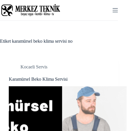
Skip
cklink panel
to
content
cklink panel
cklink paketleri
cklink
Etiket
karamürsel beko klima servisi no
cklink
cklink
Kocaeli Servis
cklink
Karamürsel Beko Klima Servisi
cklink panel
cklink panel
cklink panel
cklink panel