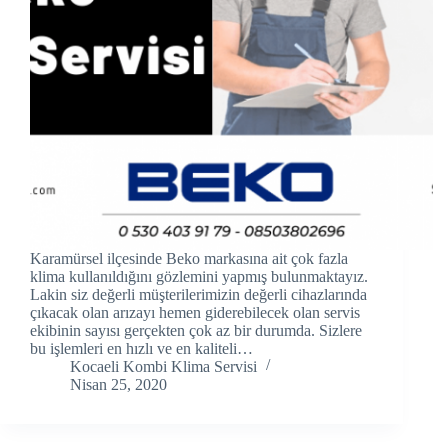
cklink panel
cklink panel
cklink panel
cklink Panel
cklink panel
cklink Panel
Karamürsel ilçesinde Beko markasına ait çok fazla
cklink panel
klima kullanıldığını gözlemini yapmış bulunmaktayız.
Lakin siz değerli müşterilerimizin değerli cihazlarında
çıkacak olan arızayı hemen giderebilecek olan servis
cklink panel
ekibinin sayısı gerçekten çok az bir durumda. Sizlere
bu işlemleri en hızlı ve en kaliteli…
cklink panel
Kocaeli Kombi Klima Servisi
Nisan 25, 2020
cklink Panel
cklink panel