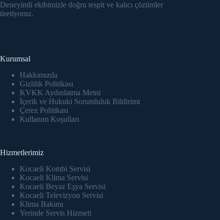
Hacklink panel
Deneyimli ekibimizle doğru tespit ve kalıcı çözümler
üretiyoruz.
Hacklink Panel
Hacklink panel
Kurumsal
Hacklink panel
Hakkımızda
Gizlilik Politikası
Hacklink panel
KVKK Aydınlatma Metni
İçerik ve Hukuki Sorumluluk Bildirimi
Hacklink panel
Çerez Politikası
Kullanım Koşulları
Hacklink panel
Hacklink panel
Hizmetlerimiz
Kocaeli Kombi Servisi
Hacklink panel
Kocaeli Klima Servisi
Kocaeli Beyaz Eşya Servisi
Hacklink panel
Kocaeli Televizyon Servisi
Klima Bakımı
Hacklink panel
Yerinde Servis Hizmeti