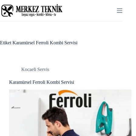
Skip
Hacklink panel
to
content
Hacklink panel
Backlink paketleri
Hacklink
Etiket
Karamürsel Ferroli Kombi Servisi
Hacklink
Hacklink
Kocaeli Servis
Hacklink
Karamürsel Ferroli Kombi Servisi
Hacklink panel
Hacklink panel
Hacklink panel
Hacklink panel