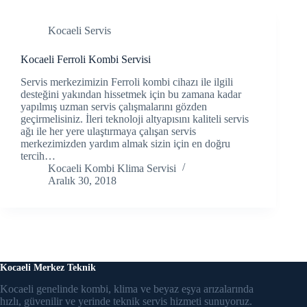
Hacklink panel
Kocaeli Servis
Hacklink Panel
Kocaeli Ferroli Kombi Servisi
Servis merkezimizin Ferroli kombi cihazı ile ilgili
Hacklink Panel
desteğini yakından hissetmek için bu zamana kadar
yapılmış uzman servis çalışmalarını gözden
Hacklink panel
geçirmelisiniz. İleri teknoloji altyapısını kaliteli servis
ağı ile her yere ulaştırmaya çalışan servis
Hacklink panel
merkezimizden yardım almak sizin için en doğru
tercih…
Kocaeli Kombi Klima Servisi
Hacklink panel
Aralık 30, 2018
Hacklink satın al
Hacklink satın al
Hacklink Panel
Kocaeli Merkez Teknik
Hacklink panel
Kocaeli genelinde kombi, klima ve beyaz eşya arızalarında
hızlı, güvenilir ve yerinde teknik servis hizmeti sunuyoruz.