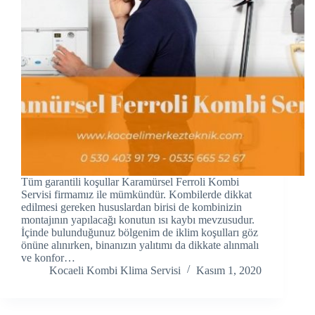
Hacklink panel
Hacklink panel
Hacklink panel
Hacklink Panel
Hacklink panel
Hacklink Panel
Tüm garantili koşullar Karamürsel Ferroli Kombi
Hacklink panel
Servisi firmamız ile mümkündür. Kombilerde dikkat
edilmesi gereken hususlardan birisi de kombinizin
montajının yapılacağı konutun ısı kaybı mevzusudur.
Hacklink panel
İçinde bulunduğunuz bölgenim de iklim koşulları göz
önüne alınırken, binanızın yalıtımı da dikkate alınmalı
Hacklink panel
ve konfor…
Kocaeli Kombi Klima Servisi
Kasım 1, 2020
Hacklink Panel
Hacklink panel