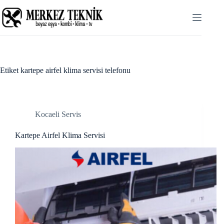
Skip
link panel
to
content
link panel
link paketleri
link
Etiket
kartepe airfel klima servisi telefonu
link
link
Kocaeli Servis
link
Kartepe Airfel Klima Servisi
link panel
link panel
link panel
link panel