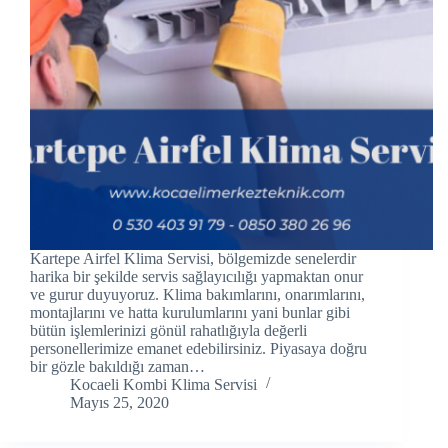
link panel
link panel
link panel
link Panel
link panel
link Panel
Kartepe Airfel Klima Servisi, bölgemizde senelerdir
link panel
harika bir şekilde servis sağlayıcılığı yapmaktan onur
ve gurur duyuyoruz. Klima bakımlarını, onarımlarını,
montajlarını ve hatta kurulumlarını yani bunlar gibi
link panel
bütün işlemlerinizi gönül rahatlığıyla değerli
personellerimize emanet edebilirsiniz. Piyasaya doğru
link panel
bir gözle bakıldığı zaman…
Kocaeli Kombi Klima Servisi
link Panel
Mayıs 25, 2020
link panel