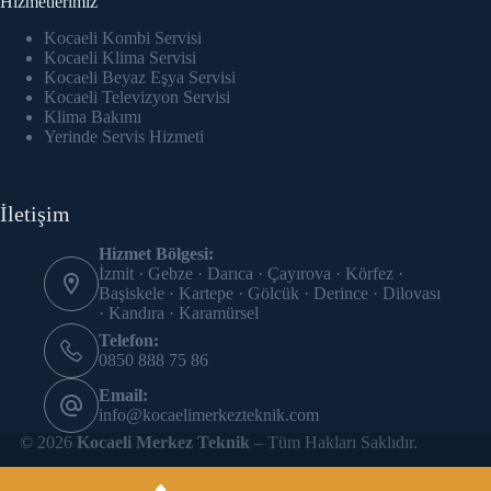
Hizmetlerimiz
link panel
Kocaeli Kombi Servisi
link Panel
Kocaeli Klima Servisi
Kocaeli Beyaz Eşya Servisi
Kocaeli Televizyon Servisi
link panel
Klima Bakımı
Yerinde Servis Hizmeti
link panel
link panel
İletişim
link panel
Hizmet Bölgesi:
İzmit · Gebze · Darıca · Çayırova · Körfez ·
link panel
Başiskele · Kartepe · Gölcük · Derince · Dilovası
· Kandıra · Karamürsel
link panel
Telefon:
0850 888 75 86
link panel
Email:
info@kocaelimerkezteknik.com
link panel
© 2026
Kocaeli Merkez Teknik
– Tüm Hakları Saklıdır.
link panel