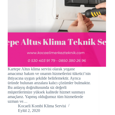
klink panel
klink panel
klink panel
klink Panel
klink panel
klink Panel
Kartepe Altus klima servisi olarak yegane
klink panel
amacımız bakım ve onarım hizmetlerini tüketici’nin
ihtiyacına uygun şekilde belirlemektir. Ayrıca
klink panel
üründe bulunan arızalara kalıcı çözümler bulmaktır.
Bu anlayış doğrultusunda siz değerli
müşterilerimize yüksek kalitede hizmet sunmayı
klink panel
amaçlarız. Yapmış olduğumuz tüm hizmetlerde
uzman ve…
klink Panel
Kocaeli Kombi Klima Servisi
Eylül 2, 2020
klink panel