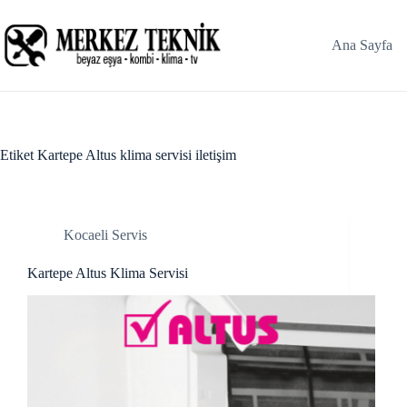
Skip
klink panel
to
content
Ana Sayfa
klink panel
klink paketleri
cklink
Etiket
Kartepe Altus klima servisi iletişim
cklink
cklink
Kocaeli Servis
cklink
Kartepe Altus Klima Servisi
klink panel
klink panel
klink panel
klink panel