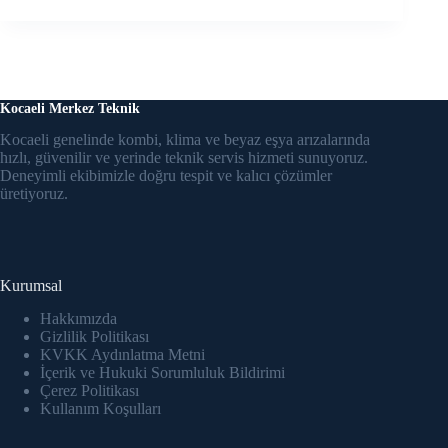
Kocaeli Merkez Teknik
Kocaeli genelinde kombi, klima ve beyaz eşya arızalarında
hızlı, güvenilir ve yerinde teknik servis hizmeti sunuyoruz.
Deneyimli ekibimizle doğru tespit ve kalıcı çözümler
üretiyoruz.
Kurumsal
Hakkımızda
Gizlilik Politikası
KVKK Aydınlatma Metni
İçerik ve Hukuki Sorumluluk Bildirimi
Çerez Politikası
Kullanım Koşulları