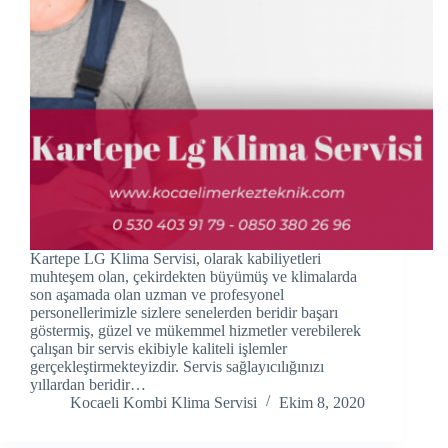
cklink panel
cklink panel
cklink panel
cklink Panel
cklink panel
cklink Panel
Kartepe LG Klima Servisi, olarak kabiliyetleri
cklink panel
muhteşem olan, çekirdekten büyümüş ve klimalarda
son aşamada olan uzman ve profesyonel
personellerimizle sizlere senelerden beridir başarı
cklink panel
göstermiş, güzel ve mükemmel hizmetler verebilerek
çalışan bir servis ekibiyle kaliteli işlemler
cklink panel
gerçekleştirmekteyizdir. Servis sağlayıcılığınızı
yıllardan beridir…
cklink Panel
Kocaeli Kombi Klima Servisi
Ekim 8, 2020
cklink panel