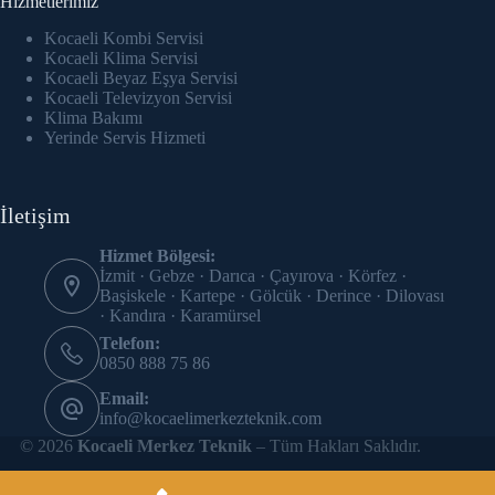
Hizmetlerimiz
cklink panel
Kocaeli Kombi Servisi
cklink Panel
Kocaeli Klima Servisi
Kocaeli Beyaz Eşya Servisi
Kocaeli Televizyon Servisi
cklink panel
Klima Bakımı
Yerinde Servis Hizmeti
cklink panel
cklink panel
İletişim
cklink panel
Hizmet Bölgesi:
İzmit · Gebze · Darıca · Çayırova · Körfez ·
cklink panel
Başiskele · Kartepe · Gölcük · Derince · Dilovası
· Kandıra · Karamürsel
cklink panel
Telefon:
0850 888 75 86
cklink panel
Email:
info@kocaelimerkezteknik.com
cklink panel
© 2026
Kocaeli Merkez Teknik
– Tüm Hakları Saklıdır.
cklink panel