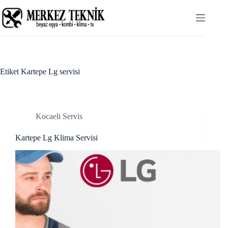
Skip
cklink panel
to
content
cklink panel
cklink paketleri
cklink
Etiket
Kartepe Lg servisi
cklink
cklink
Kocaeli Servis
cklink
Kartepe Lg Klima Servisi
cklink panel
cklink panel
cklink panel
cklink panel