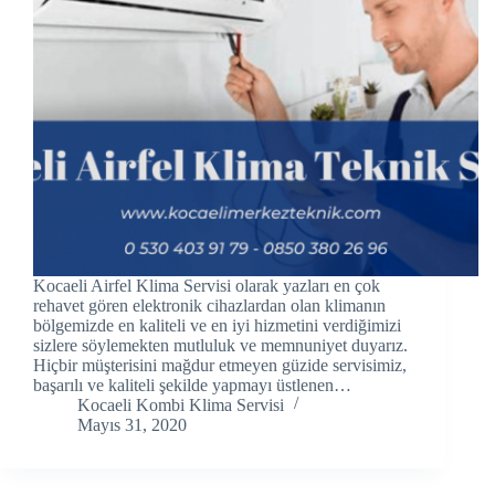
cklink panel
cklink panel
cklink panel
cklink Panel
cklink panel
cklink Panel
Kocaeli Airfel Klima Servisi olarak yazları en çok
cklink panel
rehavet gören elektronik cihazlardan olan klimanın
bölgemizde en kaliteli ve en iyi hizmetini verdiğimizi
sizlere söylemekten mutluluk ve memnuniyet duyarız.
cklink panel
Hiçbir müşterisini mağdur etmeyen güzide servisimiz,
başarılı ve kaliteli şekilde yapmayı üstlenen…
cklink panel
Kocaeli Kombi Klima Servisi
Mayıs 31, 2020
cklink Panel
cklink panel