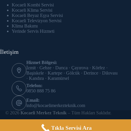
cklink panel
Kocaeli Kombi Servisi
Kocaeli Klima Servisi
cklink Panel
Kocaeli Beyaz Eşya Servisi
Kocaeli Televizyon Servisi
Klima Bakımı
cklink panel
Yerinde Servis Hizmeti
cklink panel
İletişim
cklink panel
Hizmet Bölgesi:
cklink panel
İzmit · Gebze · Darıca · Çayırova · Körfez ·
Başiskele · Kartepe · Gölcük · Derince · Dilovası
cklink panel
· Kandıra · Karamürsel
Telefon:
cklink panel
0850 888 75 86
Email:
cklink panel
info@kocaelimerkezteknik.com
© 2026
Kocaeli Merkez Teknik
– Tüm Hakları Saklıdır.
cklink panel
cklink panel
Tıkla Servisi Ara