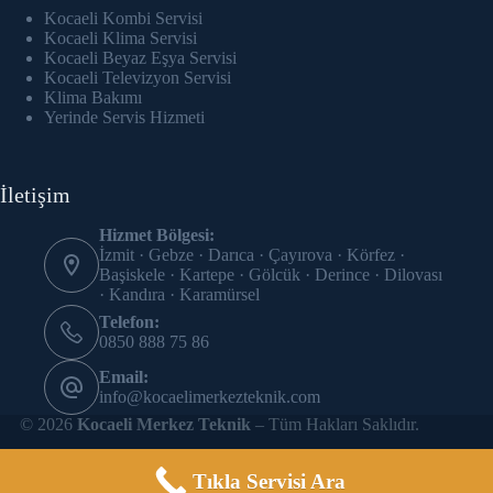
k Panel
Kocaeli Kombi Servisi
Kocaeli Klima Servisi
k panel
Kocaeli Beyaz Eşya Servisi
Kocaeli Televizyon Servisi
Klima Bakımı
k panel
Yerinde Servis Hizmeti
k Panel
İletişim
k panel
Hizmet Bölgesi:
k panel
İzmit · Gebze · Darıca · Çayırova · Körfez ·
Başiskele · Kartepe · Gölcük · Derince · Dilovası
k panel
· Kandıra · Karamürsel
Telefon:
k panel
0850 888 75 86
Email:
k panel
info@kocaelimerkezteknik.com
© 2026
Kocaeli Merkez Teknik
– Tüm Hakları Saklıdır.
k panel
k panel
Tıkla Servisi Ara