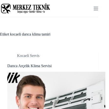
Skip
k panel
to
content
k panel
 paketleri
k
Etiket
kocaeli darıca klima tamiri
k
k
Kocaeli Servis
k
Darıca Arçelik Klima Servisi
k
k panel
k panel
k panel