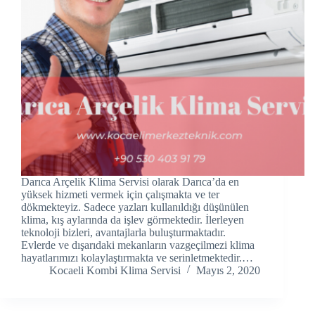
k panel
k panel
k panel
k panel
k panel
k Panel
Darıca Arçelik Klima Servisi olarak Darıca’da en
k panel
yüksek hizmeti vermek için çalışmakta ve ter
dökmekteyiz. Sadece yazları kullanıldığı düşünülen
klima, kış aylarında da işlev görmektedir. İlerleyen
k Panel
teknoloji bizleri, avantajlarla buluşturmaktadır.
Evlerde ve dışarıdaki mekanların vazgeçilmezi klima
k panel
hayatlarımızı kolaylaştırmakta ve serinletmektedir.…
Kocaeli Kombi Klima Servisi
Mayıs 2, 2020
k panel
k panel