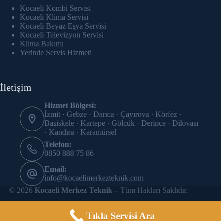
acklink panel
Kocaeli Kombi Servisi
Kocaeli Klima Servisi
acklink Panel
Kocaeli Beyaz Eşya Servisi
Kocaeli Televizyon Servisi
Klima Bakımı
acklink panel
Yerinde Servis Hizmeti
acklink panel
İletişim
acklink panel
Hizmet Bölgesi:
acklink panel
İzmit · Gebze · Darıca · Çayırova · Körfez ·
Başiskele · Kartepe · Gölcük · Derince · Dilovası
acklink panel
· Kandıra · Karamürsel
Telefon:
acklink panel
0850 888 75 86
Email:
acklink panel
info@kocaelimerkezteknik.com
© 2026
Kocaeli Merkez Teknik
– Tüm Hakları Saklıdır.
acklink panel
acklink panel
Tıkla Servisi Ara