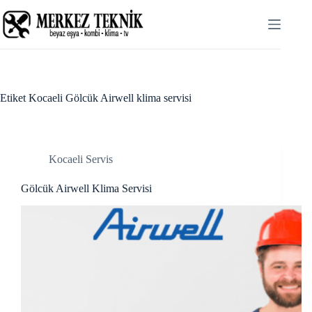
Skip
acklink panel
to
content
acklink panel
acklink paketleri
Hacklink
Etiket
Kocaeli Gölcük Airwell klima servisi
Hacklink
Hacklink
Kocaeli Servis
Hacklink
Gölcük Airwell Klima Servisi
acklink panel
acklink panel
acklink panel
acklink panel