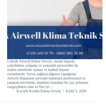
acklink panel
acklink panel
acklink panel
acklink Panel
acklink panel
acklink Panel
Gölcük Airwell Klima Servisi, olarak başarılı,
acklink panel
çekirdekten yetişmiş ve yetenekli personeller ile
sizlere senelerdir uzman ve kaliteli hizmet
vermektedir. Servis sağlayıcılığınızı yaptığımız
acklink panel
Airwell firmasının servisini üstelenen profesyonel ve
çalışkan servisimiz, hepimizi bunaltan bu yaz aylarının
acklink panel
vazgeçilmezi olan ve bizi iyi…
Kocaeli Kombi Klima Servisi
Eylül 5, 2020
acklink Panel
acklink panel