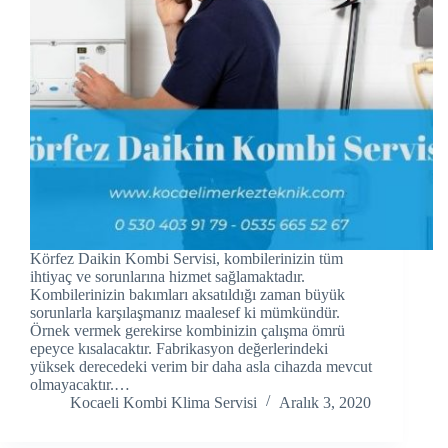
Hacklink panel
Hacklink panel
Hacklink panel
Hacklink Panel
Hacklink panel
Hacklink Panel
Körfez Daikin Kombi Servisi, kombilerinizin tüm
Hacklink panel
ihtiyaç ve sorunlarına hizmet sağlamaktadır.
Kombilerinizin bakımları aksatıldığı zaman büyük
sorunlarla karşılaşmanız maalesef ki mümkündür.
Hacklink panel
Örnek vermek gerekirse kombinizin çalışma ömrü
epeyce kısalacaktır. Fabrikasyon değerlerindeki
Hacklink panel
yüksek derecedeki verim bir daha asla cihazda mevcut
olmayacaktır.…
Hacklink Panel
Kocaeli Kombi Klima Servisi
Aralık 3, 2020
Hacklink panel