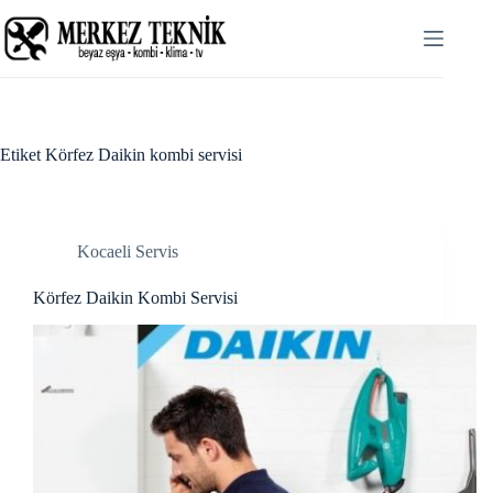
Skip
Hacklink panel
to
content
Hacklink panel
Backlink paketleri
Hacklink
Etiket
Körfez Daikin kombi servisi
Hacklink
Hacklink
Kocaeli Servis
Hacklink
Körfez Daikin Kombi Servisi
Hacklink panel
Hacklink panel
Hacklink panel
Hacklink panel