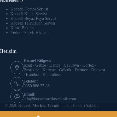
Hizmetlerimiz
Hacklink panel
Kocaeli Kombi Servisi
Hacklink Panel
Kocaeli Klima Servisi
Kocaeli Beyaz Eşya Servisi
Kocaeli Televizyon Servisi
Hacklink panel
Klima Bakımı
Yerinde Servis Hizmeti
Hacklink panel
Hacklink panel
İletişim
Hacklink panel
Hizmet Bölgesi:
İzmit · Gebze · Darıca · Çayırova · Körfez ·
Hacklink panel
Başiskele · Kartepe · Gölcük · Derince · Dilovası
· Kandıra · Karamürsel
Hacklink panel
Telefon:
0850 888 75 86
Hacklink panel
Email:
info@kocaelimerkezteknik.com
Hacklink panel
© 2026
Kocaeli Merkez Teknik
– Tüm Hakları Saklıdır.
Hacklink panel