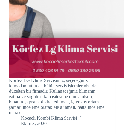
acklink panel
acklink panel
acklink panel
acklink Panel
acklink panel
acklink Panel
Körfez LG Klima Servisimiz, seçeceğiniz
acklink panel
klimadan tutun da bütün servis işlemlerinizi de
düzelten bir firmadır. Kullanacağınız klimanın
acklink panel
ısıtma ve soğutma kapasitesi ne olursa olsun,
binanın yapısına dikkat edilmeli, iç ve dış ortam
şartları inceleme olarak ele alınmalı, hatta inceleme
acklink panel
olarak…
Kocaeli Kombi Klima Servisi
acklink Panel
Ekim 3, 2020
acklink panel