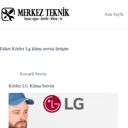
Skip
acklink panel
to
content
Ana Sayfa
acklink panel
acklink paketleri
acklink
Etiket
Körfez Lg klima servisi iletişim
acklink
acklink
Kocaeli Servis
acklink
Körfez LG Klima Servisi
acklink panel
acklink panel
acklink panel
acklink panel