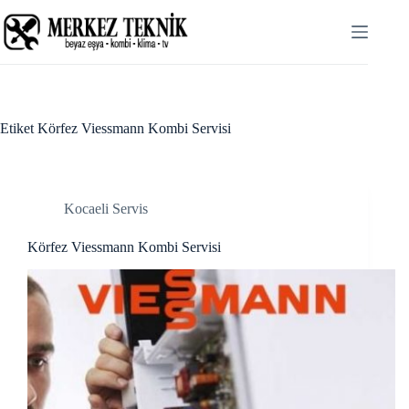
Skip
Hacklink panel
to
content
Hacklink panel
Backlink paketleri
Hacklink
Etiket
Körfez Viessmann Kombi Servisi
Hacklink
Hacklink
Kocaeli Servis
Hacklink
Körfez Viessmann Kombi Servisi
Hacklink panel
Hacklink panel
Hacklink panel
Hacklink panel