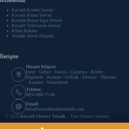
Hizmetlerimiz
Hacklink panel
Kocaeli Kombi Servisi
Hacklink Panel
Kocaeli Klima Servisi
Kocaeli Beyaz Eşya Servisi
Kocaeli Televizyon Servisi
Hacklink panel
Klima Bakımı
Yerinde Servis Hizmeti
Hacklink panel
Hacklink panel
İletişim
Hacklink panel
Hizmet Bölgesi:
İzmit · Gebze · Darıca · Çayırova · Körfez ·
Hacklink panel
Başiskele · Kartepe · Gölcük · Derince · Dilovası
· Kandıra · Karamürsel
Hacklink panel
Telefon:
0850 888 75 86
Hacklink panel
Email:
info@kocaelimerkezteknik.com
Hacklink panel
© 2026
Kocaeli Merkez Teknik
– Tüm Hakları Saklıdır.
Hacklink panel