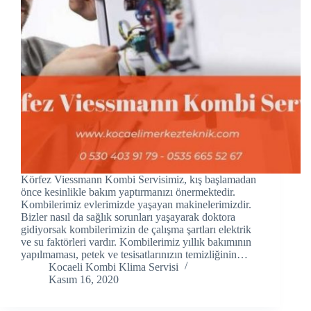
Hacklink panel
Hacklink panel
Hacklink panel
Hacklink Panel
Hacklink panel
Hacklink Panel
Körfez Viessmann Kombi Servisimiz, kış başlamadan
Hacklink panel
önce kesinlikle bakım yaptırmanızı önermektedir.
Kombilerimiz evlerimizde yaşayan makinelerimizdir.
Bizler nasıl da sağlık sorunları yaşayarak doktora
Hacklink panel
gidiyorsak kombilerimizin de çalışma şartları elektrik
ve su faktörleri vardır. Kombilerimiz yıllık bakımının
Hacklink panel
yapılmaması, petek ve tesisatlarınızın temizliğinin…
Kocaeli Kombi Klima Servisi
Hacklink Panel
Kasım 16, 2020
Hacklink panel