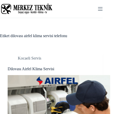
Skip
link panel
to
content
link panel
link paketleri
link
Etiket
dilovası airfel klima servisi telefonu
link
link
Kocaeli Servis
link
Dilovası Airfel Klima Servisi
link panel
link panel
link panel
link panel