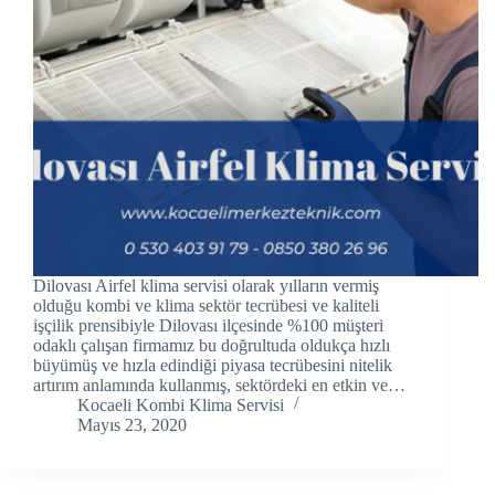
link panel
link panel
link panel
link Panel
link panel
link Panel
Dilovası Airfel klima servisi olarak yılların vermiş
link panel
olduğu kombi ve klima sektör tecrübesi ve kaliteli
işçilik prensibiyle Dilovası ilçesinde %100 müşteri
odaklı çalışan firmamız bu doğrultuda oldukça hızlı
link panel
büyümüş ve hızla edindiği piyasa tecrübesini nitelik
artırım anlamında kullanmış, sektördeki en etkin ve…
link panel
Kocaeli Kombi Klima Servisi
Mayıs 23, 2020
link Panel
link panel