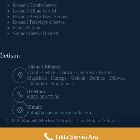
link panel
Kocaeli Kombi Servisi
Kocaeli Klima Servisi
link Panel
Kocaeli Beyaz Eşya Servisi
Kocaeli Televizyon Servisi
Klima Bakımı
link panel
Yerinde Servis Hizmeti
link panel
İletişim
link panel
Hizmet Bölgesi:
link panel
İzmit · Gebze · Darıca · Çayırova · Körfez ·
Başiskele · Kartepe · Gölcük · Derince · Dilovası
link panel
· Kandıra · Karamürsel
Telefon:
link panel
0850 888 75 86
Email:
link panel
info@kocaelimerkezteknik.com
© 2026
Kocaeli Merkez Teknik
– Tüm Hakları Saklıdır.
link panel
link panel
Tıkla Servisi Ara