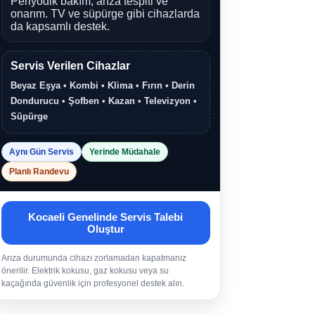
Periyodik bakım, arıza tespiti ve
onarım. TV ve süpürge gibi cihazlarda
da kapsamlı destek.
Servis Verilen Cihazlar
Beyaz Eşya
•
Kombi
•
Klima
•
Fırın
•
Derin
Dondurucu
•
Şofben
•
Kazan
•
Televizyon
•
Süpürge
Aynı Gün Servis
Yerinde Müdahale
Planlı Randevu
Kocaeli Genelinde Servis Talebi
Oluştur
Arıza durumunda cihazı zorlamadan kapatmanız
önerilir. Elektrik kokusu, gaz kokusu veya su
kaçağında güvenlik için profesyonel destek alın.