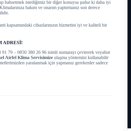
 bahsetmek istediğimiz bir diğer konuysa şudur ki daha iyi
. Klimalarınıza bakım ve onarım yaptırmanız son derece
idir.
anti kapsamındaki cihazlarınızın hizmetini iyi ve kaliteli bir
M ADRESİ!
3 91 79 – 0850 380 26 96 isimli numarayı çevirerek veyahut
l Airfel Klima Servisimize
ulaşma yöntemini kullanabilir
zmetlerimizden yaralanmak için yapmanız gerekenler sadece