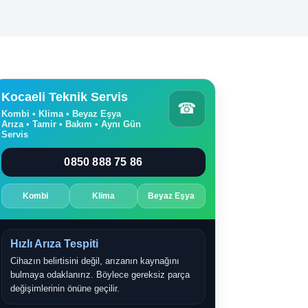
Kocaeli Teknik Servis
☎
Kombi • Klima • Beyaz Eşya
Arıza • Tamir • Bakım • Aynı Gün
Servis
0850 888 75 86
Kombi
Klima
Beyaz Eşya
Hızlı Arıza Tespiti
Cihazın belirtisini değil, arızanın kaynağını
bulmaya odaklanırız. Böylece gereksiz parça
değişimlerinin önüne geçilir.