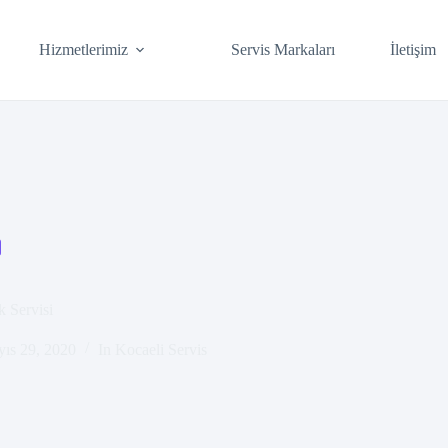
Hizmetlerimiz
Servis Markaları
İletişim
 Servisi
ıs 29, 2020
In
Kocaeli Servis