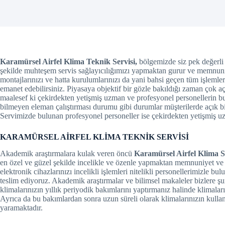
el
el
el
Karamürsel Airfel Klima Teknik Servisi,
bölgemizde siz pek değerli ku
şekilde muhteşem servis sağlayıcılığımızı yapmaktan gurur ve memnuni
el
montajlarınızı ve hatta kurulumlarınızı da yani bahsi geçen tüm işlemleri
emanet edebilirsiniz. Piyasaya objektif bir gözle bakıldığı zaman çok aç
el
maalesef ki çekirdekten yetişmiş uzman ve profesyonel personellerin bu
bilmeyen eleman çalıştırması durumu gibi durumlar müşterilerde açık bi
Servimizde bulunan profesyonel personeller ise çekirdekten yetişmiş uzm
el
KARAMÜRSEL AİRFEL KLİMA TEKNİK SERVİSİ
el
Akademik araştırmalara kulak veren öncü
Karamürsel Airfel Klima S
el
en özel ve güzel şekilde incelikle ve özenle yapmaktan memnuniyet ve 
elektronik cihazlarınızı incelikli işlemleri nitelikli personellerimizle bul
el
teslim ediyoruz. Akademik araştırmalar ve bilimsel makaleler bizlere şun
klimalarınızın yıllık periyodik bakımlarını yaptırmanız halinde klimaları
Ayrıca da bu bakımlardan sonra uzun süreli olarak klimalarınızın kull
el
yaramaktadır.
el