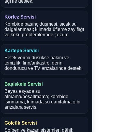
ağı ile destek.
Körfez Servisi
Kombide basınç düşmesi, sıcak su
dalgalanması; klimada üfleme zayıflığı
ve koku problemlerinde çözüm.
Kartepe Servisi
Petek verimi düşükse bakım ve
temizlik; fırın/ankastre, derin
dondurucu ve TV arızalarında destek.
Başiskele Servisi
Beyaz eşyada su
almama/boşaltmama; kombide
ısınmama; klimada su damlatma gibi
arızalara servis.
Gölcük Servisi
Şofben ve kazan sistemleri dâhil;