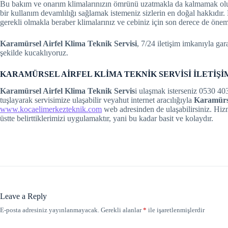
Bu bakım ve onarım klimalarınızın ömrünü uzatmakla da kalmamak olup
bir kullanım devamlılığı sağlamak istemeniz sizlerin en doğal hakkıdır
el
gerekli olmakla beraber klimalarınız ve cebiniz için son derece de öneml
el
Karamürsel Airfel Klima Teknik Servisi
, 7/24 iletişim imkanıyla gar
şekilde kucaklıyoruz.
el
KARAMÜRSEL AİRFEL KLİMA TEKNİK SERVİSİ İLETİŞİ
el
Karamürsel Airfel Klima Teknik Servis
i ulaşmak isterseniz 0530 40
tuşlayarak servisimize ulaşabilir veyahut internet aracılığıyla
Karamürse
el
www.kocaelimerkezteknik.com
web adresinden de ulaşabilirsiniz. Hi
üstte belirttiklerimizi uygulamaktır, yani bu kadar basit ve kolaydır.
el
n al
n al
el
Leave a Reply
E-posta adresiniz yayınlanmayacak.
Gerekli alanlar
*
ile işaretlenmişlerdir
el