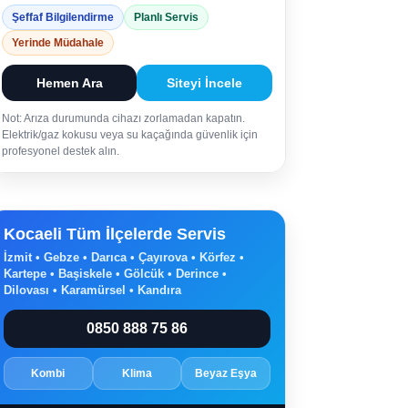
Şeffaf Bilgilendirme
Planlı Servis
Yerinde Müdahale
Hemen Ara
Siteyi İncele
Not: Arıza durumunda cihazı zorlamadan kapatın.
Elektrik/gaz kokusu veya su kaçağında güvenlik için
profesyonel destek alın.
Kocaeli Tüm İlçelerde Servis
İzmit • Gebze • Darıca • Çayırova • Körfez •
Kartepe • Başiskele • Gölcük • Derince •
Dilovası • Karamürsel • Kandıra
0850 888 75 86
Kombi
Klima
Beyaz Eşya