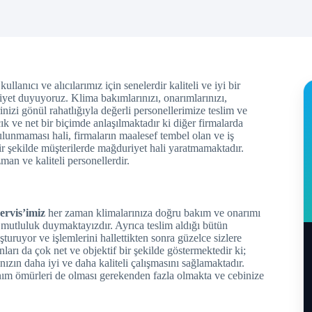
llanıcı ve alıcılarımız için senelerdir kaliteli ve iyi bir
yet duyuyoruz. Klima bakımlarınızı, onarımlarınızı,
nizi gönül rahatlığıyla değerli personellerimize teslim ve
ık ve net bir biçimde anlaşılmaktadır ki diğer firmalarda
lunmaması hali, firmaların maalesef tembel olan ve iş
r şekilde müşterilerde mağduriyet hali yaratmamaktadır.
an ve kaliteli personellerdir.
ervis’imiz
her zaman klimalarınıza doğru bakım ve onarımı
mutluluk duymaktayızdır. Ayrıca teslim aldığı bütün
uşturuyor ve işlemlerini hallettikten sonra güzelce sizlere
ları da çok net ve objektif bir şekilde göstermektedir ki;
nızın daha iyi ve daha kaliteli çalışmasını sağlamaktadır.
anım ömürleri de olması gerekenden fazla olmakta ve cebinize