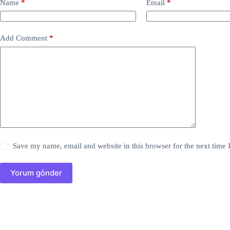
Name
*
Email
*
el
el
Add Comment
*
el
el
el
el
el
Save my name, email and website in this browser for the next time
el
Yorum gönder
el
el
el