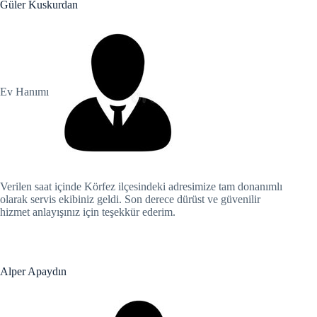
Güler Kuskurdan
Hacklink panel
Hacklink panel
Hacklink panel
Ev Hanımı
Hacklink panel
Hacklink panel
Hacklink panel
Masal oku
Verilen saat içinde Körfez ilçesindeki adresimize tam donanımlı
olarak servis ekibiniz geldi. Son derece dürüst ve güvenilir
hizmet anlayışınız için teşekkür ederim.
Hacklink satın al
Hacklink Panel
Alper Apaydın
escort sakarya
Hacklink panel