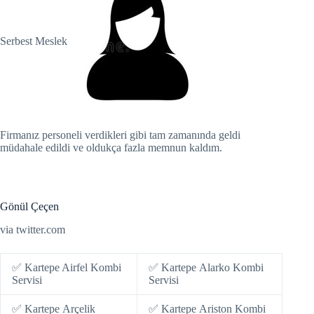
Hacklink panel
Serbest Meslek
Hacklink giriş
jojobet
jojobet
jojobet
Firmanız personeli verdikleri gibi tam zamanında geldi
müdahale edildi ve oldukça fazla memnun kaldım.
jojobet
vdcasino
Gönül Çeçen
deneme bonusu
via twitter.com
deneme bonusu
✅ Kartepe Airfel Kombi
✅ Kartepe Alarko Kombi
Servisi
Servisi
deneme bonusu
✅ Kartepe Arçelik
✅ Kartepe Ariston Kombi
deneme bonusu