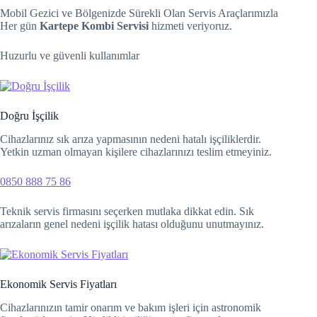
Mobil Gezici ve Bölgenizde Sürekli Olan Servis Araçlarımızla
Her gün
Kartepe Kombi Servisi
hizmeti veriyoruz.
Hacklink
Huzurlu ve güvenli kullanımlar
Hacklink Panel
Hacklink
Hacklink panel
Doğru İşçilik
Cihazlarınız sık arıza yapmasının nedeni hatalı işçiliklerdir.
Hacklink Panel
Yetkin uzman olmayan kişilere cihazlarınızı teslim etmeyiniz.
Hacklink Panel
0850 888 75 86
Hacklink Panel
Teknik servis firmasını seçerken mutlaka dikkat edin. Sık
arızaların genel nedeni işçilik hatası olduğunu unutmayınız.
Masal Oku
Hacklink
Ekonomik Servis Fiyatları
Hacklink panel
Cihazlarınızın tamir onarım ve bakım işleri için astronomik