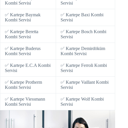
Kombi Servisi
Servisi
Earn money link shortener
✅ Kartepe Baymak
✅ Kartepe Baxi Kombi
Kombi Servisi
Servisi
porno
✅ Kartepe Beretta
✅ Kartepe Bosch Kombi
jojobet
Kombi Servisi
Servisi
pulibet
✅ Kartepe Buderus
✅ Kartepe Demirdöküm
Kombi Servisi
Kombi Servisi
superbetin giris
✅ Kartepe E.C.A Kombi
✅ Kartepe Ferroli Kombi
Servisi
Servisi
vdcasino
✅ Kartepe Protherm
✅ Kartepe Vaillant Kombi
holiganbet
Kombi Servisi
Servisi
Hacking Forum
✅ Kartepe Viessmann
✅ Kartepe Wolf Kombi
Kombi Servisi
Servisi
kıbrıs escort
jojobet giriş