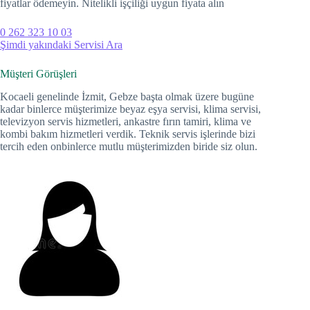
fiyatlar ödemeyin. Nitelikli işçiliği uygun fiyata alın
Hacklink panel
0 262 323 10 03
Hacklink panel
Şimdi yakındaki Servisi Ara
Hacklink Panel
Müşteri Görüşleri
Hacklink
Kocaeli genelinde İzmit, Gebze başta olmak üzere bugüne
kadar binlerce müşterimize beyaz eşya servisi, klima servisi,
televizyon servis hizmetleri, ankastre fırın tamiri, klima ve
Hacklink
kombi bakım hizmetleri verdik. Teknik servis işlerinde bizi
tercih eden onbinlerce mutlu müşterimizden biride siz olun.
Hacklink
Hacklink panel
Hacklink panel
Hacklink
Hacklink
Buy Hacklink