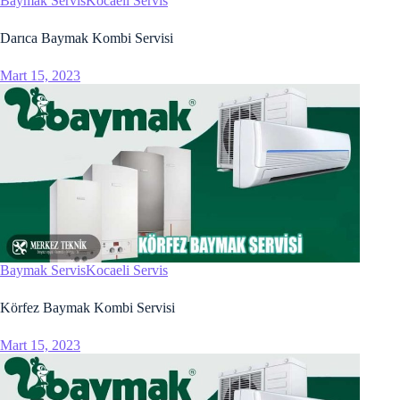
Baymak Servis
Kocaeli Servis
holiganbet giriş
Darıca Baymak Kombi Servisi
fixbet
Mart 15, 2023
tipobet
fixbet güncel giriş
fixbet
fixbet
jojobet
Baymak Servis
Kocaeli Servis
marsbahis giriş
Körfez Baymak Kombi Servisi
vdcasino
Mart 15, 2023
Superbetin giriş
viagra 100 mg