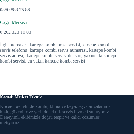
0850 888 75 86
Çağrı Merkezi
0 262 323 10 03
İlgili aramalar : kartepe kombi arıza servisi, kartepe kombi
servis telefonu, kartepe kombi servis numarası, kartepe kombi
servis adresi, kartepe kombi servisi iletişim, yakındaki kartepe
kombi servisi, en yakın kartepe kombi servisi
Kocaeli Merkez Teknik
Kocaeli genelinde kombi, klima ve beyaz eşya arızalarında
hızlı, güvenilir ve yerinde teknik servis hizmeti sunuyoruz.
Deneyimli ekibimizle doğru tespit ve kalıcı çözümler
üretiyoruz.