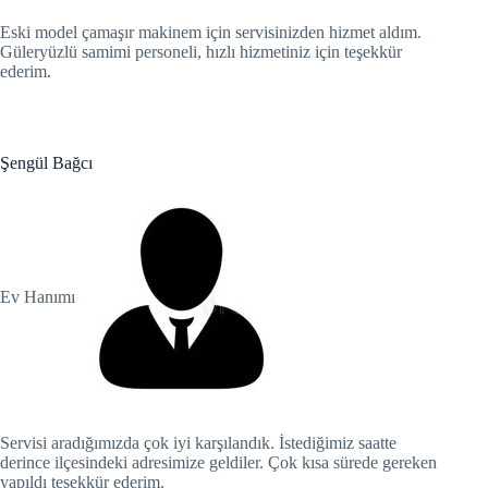
Hacklink
Eski model çamaşır makinem için servisinizden hizmet aldım.
Güleryüzlü samimi personeli, hızlı hizmetiniz için teşekkür
Hacklink
ederim.
Hacklink satın al
Hacklink panel
Şengül Bağcı
Hacklink panel
Hacklink panel
Ev Hanımı
Hacklink panel
Hacklink panel
Hacklink panel
Hacklink panel
Servisi aradığımızda çok iyi karşılandık. İstediğimiz saatte
derince ilçesindeki adresimize geldiler. Çok kısa sürede gereken
yapıldı teşekkür ederim.
Hacklink panel