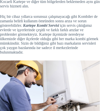
Kocaeli Kartepe ve diğer tüm bölgelerden beklemeden aynı gün
servis hizmeti alın.
Hacklink panel
Hiç bir cihaz yıllarca sorunsuz çalışmayacağı gibi Kombiler de
Hacklink Panel
zamanla belirli kullanım ömründen sonra arıza ve sorun
gösterebilirler.
Kartepe Kombi Servisi
için servis çıktığımız
evlerde ve işyerlerinde çeşitli ve farklı farklı arızlar ve
Hacklink Panel
problemler görmekteyiz. Kartepe ilçemizde neredeyse
ülkemizde diğer ilçelerde olduğu gibi her marka kombi görmek
Hacklink panel
mümkündür. Sizin de bildiğiniz gibi bazı markaların servisleri
çok yaygın bazılarında ise sadece il merkezlerinde
Hacklink panel
bulunmaktadır.
Hacklink panel
Hacklink satın al
Hacklink satın al
Hacklink Panel
Hacklink panel