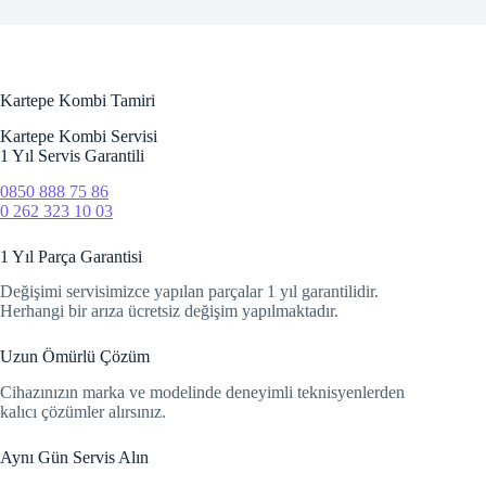
Hacklink panel
Hacklink panel
Kartepe Kombi Tamiri
Hacklink panel
Kartepe Kombi Servisi
1 Yıl Servis Garantili
Hacklink Panel
0850 888 75 86
Hacklink panel
0 262 323 10 03
Hacklink Panel
1 Yıl Parça Garantisi
Değişimi servisimizce yapılan parçalar 1 yıl garantilidir.
Hacklink panel
Herhangi bir arıza ücretsiz değişim yapılmaktadır.
Hacklink panel
Uzun Ömürlü Çözüm
Hacklink panel
Cihazınızın marka ve modelinde deneyimli teknisyenlerden
kalıcı çözümler alırsınız.
Hacklink Panel
Aynı Gün Servis Alın
Hacklink panel