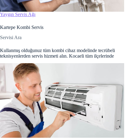
Hacklink panel
Yaygın Servis Ağı
Hacklink Panel
Kartepe Kombi Servis
Hacklink panel
Servisi Ara
Hacklink panel
Kullanmış olduğunuz tüm kombi cihaz modelinde tecrübeli
Hacklink panel
teknisyenlerden servis hizmeti alın. Kocaeli tüm ilçelerinde
Hacklink panel
Hacklink panel
Hacklink panel
Hacklink panel
Hacklink panel
Hacklink panel