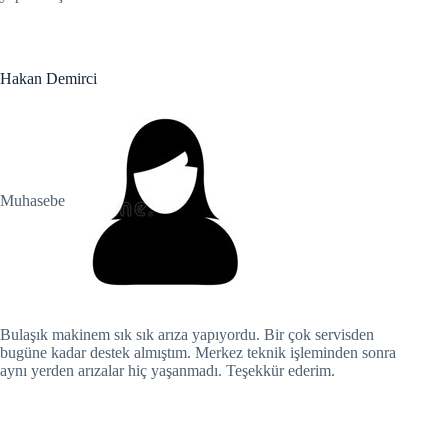
Hacklink panel
Hakan Demirci
Hacklink panel
Hacklink panel
Hacklink panel
Muhasebe
Hacklink
Hacklink panel
Hacklink panel
Hacklink panel
Bulaşık makinem sık sık arıza yapıyordu. Bir çok servisden
bugüne kadar destek almıştım. Merkez teknik işleminden sonra
aynı yerden arızalar hiç yaşanmadı. Teşekkür ederim.
Hacklink panel
Hacklink panel