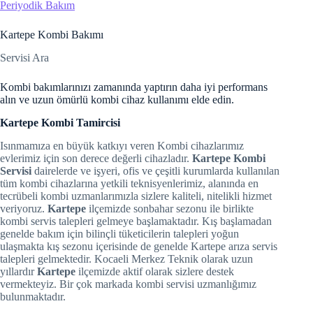
Periyodik Bakım
Hacklink panel
Kartepe Kombi Bakımı
Hacklink panel
Servisi Ara
Hacklink panel
Kombi bakımlarınızı zamanında yaptırın daha iyi performans
alın ve uzun ömürlü kombi cihaz kullanımı elde edin.
Hacklink panel
Kartepe Kombi Tamircisi
Hacklink panel
Isınmamıza en büyük katkıyı veren Kombi cihazlarımız
evlerimiz için son derece değerli cihazladır.
Kartepe Kombi
Hacklink panel
Servisi
dairelerde ve işyeri, ofis ve çeşitli kurumlarda kullanılan
tüm kombi cihazlarına yetkili teknisyenlerimiz, alanında en
Hacklink panel
tecrübeli kombi uzmanlarımızla sizlere kaliteli, nitelikli hizmet
veriyoruz.
Kartepe
ilçemizde sonbahar sezonu ile birlikte
kombi servis talepleri gelmeye başlamaktadır. Kış başlamadan
Hacklink panel
genelde bakım için bilinçli tüketicilerin talepleri yoğun
ulaşmakta kış sezonu içerisinde de genelde Kartepe arıza servis
Hacklink panel
talepleri gelmektedir. Kocaeli Merkez Teknik olarak uzun
yıllardır
Kartepe
ilçemizde aktif olarak sizlere destek
Hacklink Panel
vermekteyiz. Bir çok markada kombi servisi uzmanlığımız
bulunmaktadır.
Illuminati