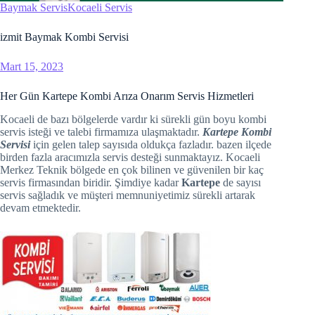
holiganbet
Baymak Servis
Kocaeli Servis
vdcasino
izmit Baymak Kombi Servisi
grandpashabet
Mart 15, 2023
jojobet
Her Gün Kartepe Kombi Arıza Onarım Servis Hizmetleri
Kocaeli de bazı bölgelerde vardır ki sürekli gün boyu kombi
jojobet
servis isteği ve talebi firmamıza ulaşmaktadır.
Kartepe Kombi
Servisi
için gelen talep sayısıda oldukça fazladır. bazen ilçede
holiganbet
birden fazla aracımızla servis desteği sunmaktayız. Kocaeli
Merkez Teknik bölgede en çok bilinen ve güvenilen bir kaç
servis firmasından biridir. Şimdiye kadar
Kartepe
de sayısı
Hacklink Panel
servis sağladık ve müşteri memnuniyetimiz sürekli artarak
devam etmektedir.
1xbet
casibom
betwild
betwoon