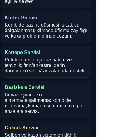
ağı ile destek.
Körfez Servisi
Kombide basınç düşmesi, sıcak su
dalgalanması; klimada üfleme zayıflığı
ve koku problemlerinde çözüm.
Kartepe Servisi
Petek verimi düşükse bakım ve
temizlik; fırın/ankastre, derin
dondurucu ve TV arızalarında destek.
Başiskele Servisi
Beyaz eşyada su
almama/boşaltmama; kombide
ısınmama; klimada su damlatma gibi
arızalara servis.
Gölcük Servisi
Şofben ve kazan sistemleri dâhil;