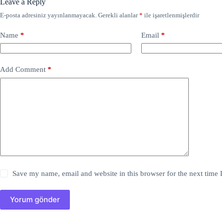
Leave a Reply
el
E-posta adresiniz yayınlanmayacak.
Gerekli alanlar
*
ile işaretlenmişlerdir
el
Name
*
Email
*
el
el
Add Comment
*
el
el
el
el
el
Save my name, email and website in this browser for the next time
el
Yorum gönder
el