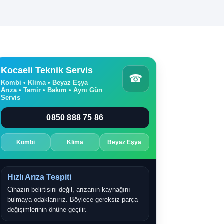
Kocaeli Teknik Servis
☎
Kombi • Klima • Beyaz Eşya
Arıza • Tamir • Bakım • Aynı Gün
Servis
0850 888 75 86
Kombi
Klima
Beyaz Eşya
Hızlı Arıza Tespiti
Cihazın belirtisini değil, arızanın kaynağını
bulmaya odaklanırız. Böylece gereksiz parça
değişimlerinin önüne geçilir.