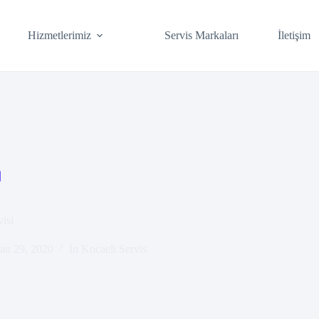
Hizmetlerimiz
Servis Markaları
İletişim
isi
an 29, 2020
In
Kocaeli Servis