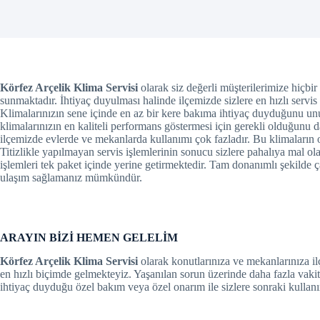
el
el
el
Körfez Arçelik Klima Servisi
olarak siz değerli müşterilerimize hiçbir 
sunmaktadır. İhtiyaç duyulması halinde ilçemizde sizlere en hızlı servi
el
Klimalarınızın sene içinde en az bir kere bakıma ihtiyaç duyduğunu unu
klimalarınızın en kaliteli performans göstermesi için gerekli olduğunu 
el
ilçemizde evlerde ve mekanlarda kullanımı çok fazladır. Bu klimaların 
Titizlikle yapılmayan servis işlemlerinin sonucu sizlere pahalıya mal o
işlemleri tek paket içinde yerine getirmektedir. Tam donanımlı şekilde 
el
ulaşım sağlamanız mümkündür.
el
el
ARAYIN BİZİ HEMEN GELELİM
el
Körfez Arçelik Klima Servisi
olarak konutlarınıza ve mekanlarınıza i
en hızlı biçimde gelmekteyiz. Yaşanılan sorun üzerinde daha fazla va
el
ihtiyaç duyduğu özel bakım veya özel onarım ile sizlere sonraki kullanı
el