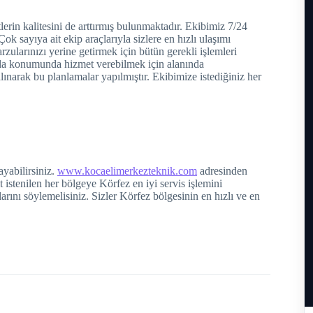
lerin kalitesini de arttırmış bulunmaktadır. Ekibimiz 7/24
k sayıya ait ekip araçlarıyla sizlere en hızlı ulaşımı
rzularınızı yerine getirmek için bütün gerekli işlemleri
yla konumunda hizmet verebilmek için alanında
ınarak bu planlamalar yapılmıştır. Ekibimize istediğiniz her
yabilirsiniz.
www.kocaelimerkezteknik.com
adresinden
t istenilen her bölgeye Körfez en iyi servis işlemini
larını söylemelisiniz. Sizler Körfez bölgesinin en hızlı ve en