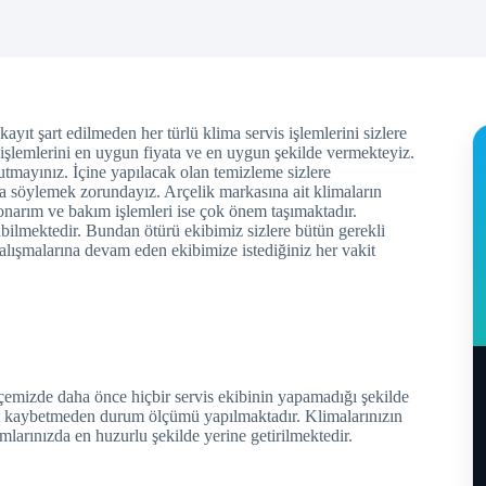
kayıt şart edilmeden her türlü klima servis işlemlerini sizlere
s işlemlerini en uygun fiyata ve en uygun şekilde vermekteyiz.
tmayınız. İçine yapılacak olan temizleme sizlere
da söylemek zorundayız. Arçelik markasına ait klimaların
onarım ve bakım işlemleri ise çok önem taşımaktadır.
labilmektedir. Bundan ötürü ekibimiz sizlere bütün gerekli
çalışmalarına devam eden ekibimize istediğiniz her vakit
lçemizde daha önce hiçbir servis ekibinin yapamadığı şekilde
kit kaybetmeden durum ölçümü yapılmaktadır. Klimalarınızın
mlarınızda en huzurlu şekilde yerine getirilmektedir.