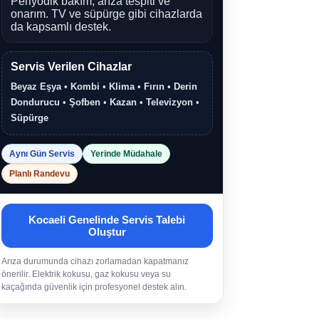
Periyodik bakım, arıza tespiti ve
onarım. TV ve süpürge gibi cihazlarda
da kapsamlı destek.
Servis Verilen Cihazlar
Beyaz Eşya
•
Kombi
•
Klima
•
Fırın
•
Derin
Dondurucu
•
Şofben
•
Kazan
•
Televizyon
•
Süpürge
Aynı Gün Servis
Yerinde Müdahale
Planlı Randevu
Kocaeli Genelinde Servis Talebi
Oluştur
Arıza durumunda cihazı zorlamadan kapatmanız
önerilir. Elektrik kokusu, gaz kokusu veya su
kaçağında güvenlik için profesyonel destek alın.