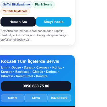
Şeffaf Bilgilendirme
Planlı Servis
Yerinde Müdahale
Hemen Ara
Siteyi İncele
Not: Arıza durumunda cihazı zorlamadan kapatın.
Elektrik/gaz kokusu veya su kaçağında güvenlik için
profesyonel destek alın.
Kocaeli Tüm İlçelerde Servis
İzmit • Gebze • Darıca • Çayırova • Körfez •
Kartepe • Başiskele • Gölcük • Derince •
Dilovası • Karamürsel • Kandıra
0850 888 75 86
Kombi
Klima
Beyaz Eşya