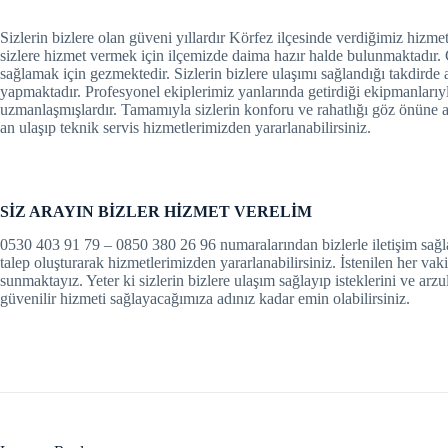
el
Sizlerin bizlere olan güveni yıllardır Körfez ilçesinde verdiğimiz hizmet
sizlere hizmet vermek için ilçemizde daima hazır halde bulunmaktadır. Ço
sağlamak için gezmektedir. Sizlerin bizlere ulaşımı sağlandığı takdirde a
el
yapmaktadır. Profesyonel ekiplerimiz yanlarında getirdiği ekipmanları
uzmanlaşmışlardır. Tamamıyla sizlerin konforu ve rahatlığı göz önüne al
el
an ulaşıp teknik servis hizmetlerimizden yararlanabilirsiniz.
el
el
SİZ ARAYIN BİZLER HİZMET VERELİM
0530 403 91 79 – 0850 380 26 96 numaralarından bizlerle iletişim sağla
el
talep oluşturarak hizmetlerimizden yararlanabilirsiniz. İstenilen her vaki
sunmaktayız. Yeter ki sizlerin bizlere ulaşım sağlayıp isteklerini ve arzu
n al
güvenilir hizmeti sağlayacağımıza adınız kadar emin olabilirsiniz.
n al
el
el