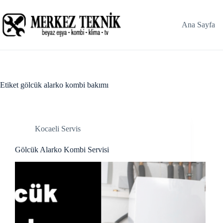
Skip
acklink panel
to
content
Ana Sayfa
acklink panel
acklink paketleri
Hacklink
Etiket
gölcük alarko kombi bakımı
Hacklink
Hacklink
Kocaeli Servis
Hacklink
Gölcük Alarko Kombi Servisi
acklink panel
acklink panel
acklink panel
acklink panel