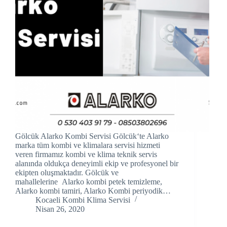
acklink panel
acklink panel
acklink panel
acklink Panel
acklink panel
acklink Panel
Gölcük Alarko Kombi Servisi Gölcük‘te Alarko
acklink panel
marka tüm kombi ve klimalara servisi hizmeti
veren firmamız kombi ve klima teknik servis
acklink panel
alanında oldukça deneyimli ekip ve profesyonel bir
ekipten oluşmaktadır. Gölcük ve
mahallelerine Alarko kombi petek temizleme,
acklink panel
Alarko kombi tamiri, Alarko Kombi periyodik…
Kocaeli Kombi Klima Servisi
acklink Panel
Nisan 26, 2020
acklink panel