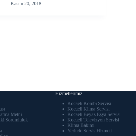
Kasım 20, 2018
Hizmetlerimiz
Kocaeli Kombi Servisi
ası
Kocaeli Klima Servisi
atma Metni
Kocaeli Beyaz Eşya Servisi
uki Sorumluluk
Kocaeli Televizyon Servisi
Klima Bakımı
ı
Yerinde Servis Hizmeti