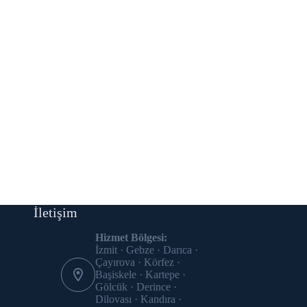
İletişim
Hizmet Bölgesi:
İzmit · Gebze · Darıca ·
Çayırova · Körfez ·
Başiskele · Kartepe ·
Gölcük · Derince ·
Dilovası · Kandıra ·