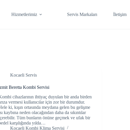
Hizmetlerimiz
Servis Markaları
İletişim
Kocaeli Servis
izmit Beretta Kombi Servisi
Kombi cihazlarının ihtiyaç duyulan bir anda birden
arıza vermesi kullanıcılar için zor bir durumdur.
Hele ki, kışın ortasında meydana gelen bu gelişme
ısı kaybına neden olacağından daha da sıkıntılar
içerebilir. Tüm bunların önüne geçmek ve ufak bir
bedel karşılığında yılda…
Kocaeli Kombi Klima Servisi