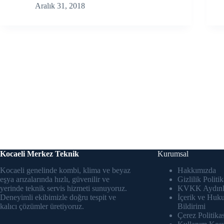
Aralık 31, 2018
Kocaeli Merkez Teknik
Kurumsal
Kocaeli genelinde kombi, klima ve beyaz
Hakkımızda
eşya arızalarında hızlı, güvenilir ve
Gizlilik Politik
yerinde teknik servis hizmeti sunuyoruz.
KVKK Aydınl
Deneyimli ekibimizle doğru tespit ve
İçerik ve Huk
kalıcı çözümler üretiyoruz.
Bildirimi
Çerez Politikas