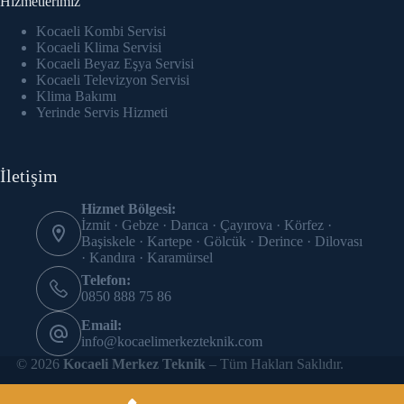
Hizmetlerimiz
Hacklink panel
Kocaeli Kombi Servisi
Hacklink Panel
Kocaeli Klima Servisi
Kocaeli Beyaz Eşya Servisi
Kocaeli Televizyon Servisi
Hacklink panel
Klima Bakımı
Yerinde Servis Hizmeti
Hacklink panel
Hacklink panel
İletişim
Hacklink panel
Hizmet Bölgesi:
İzmit · Gebze · Darıca · Çayırova · Körfez ·
Hacklink panel
Başiskele · Kartepe · Gölcük · Derince · Dilovası
· Kandıra · Karamürsel
Hacklink panel
Telefon:
0850 888 75 86
Hacklink panel
Email:
info@kocaelimerkezteknik.com
Hacklink panel
© 2026
Kocaeli Merkez Teknik
– Tüm Hakları Saklıdır.
Hacklink panel