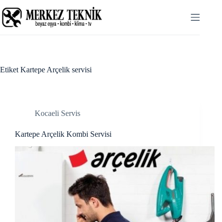
Skip
Hacklink panel
to
content
Hacklink panel
Backlink paketleri
Hacklink
Etiket
Kartepe Arçelik servisi
Hacklink
Hacklink
Kocaeli Servis
Hacklink
Kartepe Arçelik Kombi Servisi
Hacklink panel
Hacklink panel
Hacklink panel
Hacklink panel