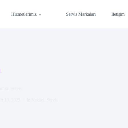
Hizmetlerimiz
Servis Markaları
İletişim
msal Servis
rt 10, 2023
In
Kocaeli Servis