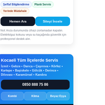
Şeffaf Bilgilendirme
Planlı Servis
Yerinde Müdahale
Hemen Ara
Siteyi İncele
Not: Arıza durumunda cihazı zorlamadan kapatın.
Elektrik/gaz kokusu veya su kaçağında güvenlik için
profesyonel destek alın.
Kocaeli Tüm İlçelerde Servis
İzmit • Gebze • Darıca • Çayırova • Körfez •
Kartepe • Başiskele • Gölcük • Derince •
Dilovası • Karamürsel • Kandıra
0850 888 75 86
Kombi
Klima
Beyaz Eşya