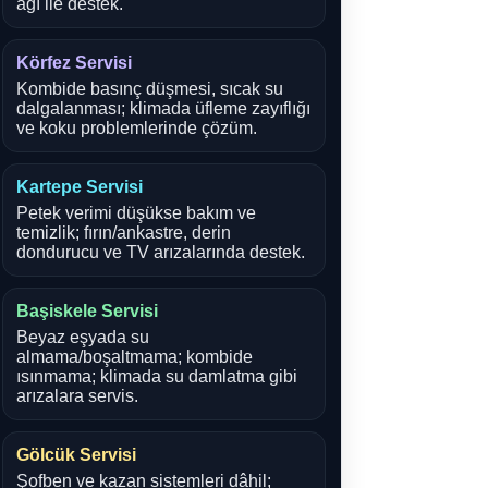
ağı ile destek.
Körfez Servisi
Kombide basınç düşmesi, sıcak su
dalgalanması; klimada üfleme zayıflığı
ve koku problemlerinde çözüm.
Kartepe Servisi
Petek verimi düşükse bakım ve
temizlik; fırın/ankastre, derin
dondurucu ve TV arızalarında destek.
Başiskele Servisi
Beyaz eşyada su
almama/boşaltmama; kombide
ısınmama; klimada su damlatma gibi
arızalara servis.
Gölcük Servisi
Şofben ve kazan sistemleri dâhil;