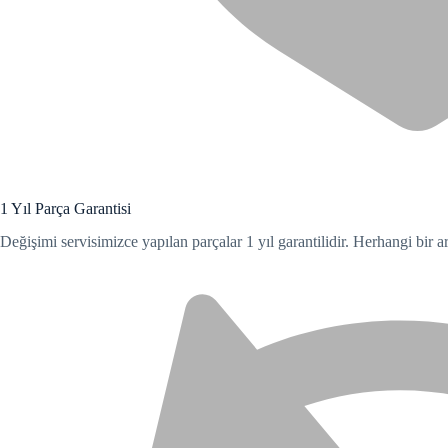
el
el
el
el
el
1 Yıl Parça Garantisi
el
Değişimi servisimizce yapılan parçalar 1 yıl garantilidir. Herhangi bir a
el
el
el
el
el