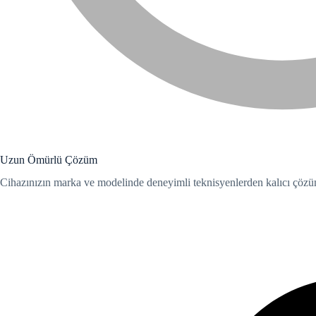
el
el
el
Uzun Ömürlü Çözüm
el
Cihazınızın marka ve modelinde deneyimli teknisyenlerden kalıcı çözüml
el
el