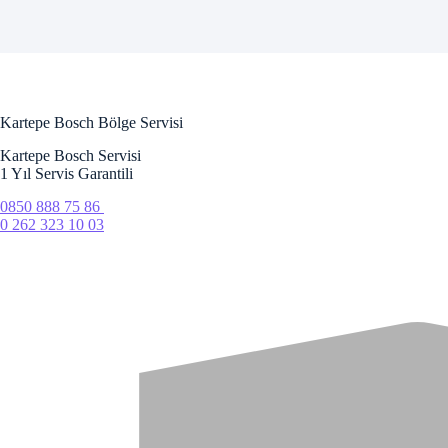
el
el
el
Kartepe Bosch Bölge Servisi
el
Kartepe Bosch Servisi
1 Yıl Servis Garantili
el
0850 888 75 86
0 262 323 10 03
el
el
el
el
el
el