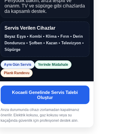
Periyodik bakım, arıza tespiti ve
onarım. TV ve süpürge gibi cihazlarda
da kapsamlı destek.
Servis Verilen Cihazlar
Beyaz Eşya
•
Kombi
•
Klima
•
Fırın
•
Derin
Dondurucu
•
Şofben
•
Kazan
•
Televizyon
•
Süpürge
Aynı Gün Servis
Yerinde Müdahale
Planlı Randevu
Kocaeli Genelinde Servis Talebi
Oluştur
Arıza durumunda cihazı zorlamadan kapatmanız
önerilir. Elektrik kokusu, gaz kokusu veya su
kaçağında güvenlik için profesyonel destek alın.