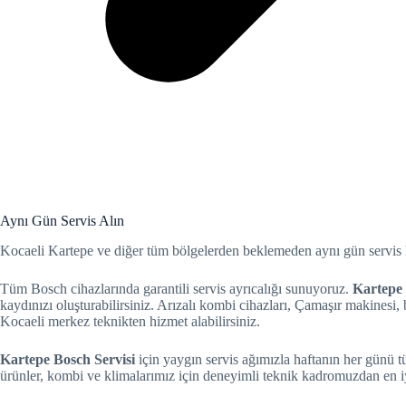
 al
el
el
el
Aynı Gün Servis Alın
el
Kocaeli Kartepe ve diğer tüm bölgelerden beklemeden aynı gün servis h
el
Tüm Bosch cihazlarında garantili servis ayrıcalığı sunuyoruz.
Kartepe 
kaydınızı oluşturabilirsiniz. Arızalı kombi cihazları, Çamaşır makinesi, 
Kocaeli merkez teknikten hizmet alabilirsiniz.
el
Kartepe Bosch Servisi
için yaygın servis ağımızla haftanın her günü t
el
ürünler, kombi ve klimalarımız için deneyimli teknik kadromuzdan en iyi
el