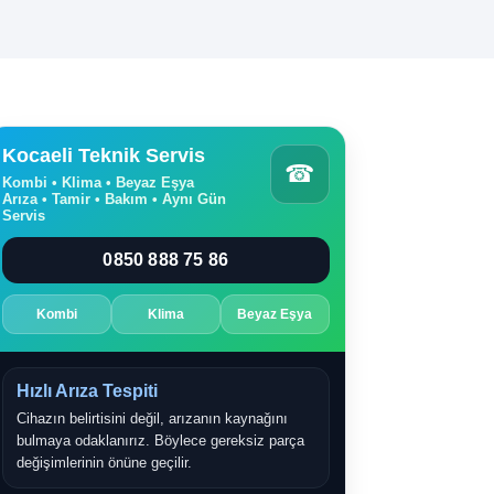
Kocaeli Teknik Servis
☎
Kombi • Klima • Beyaz Eşya
Arıza • Tamir • Bakım • Aynı Gün
Servis
0850 888 75 86
Kombi
Klima
Beyaz Eşya
Hızlı Arıza Tespiti
Cihazın belirtisini değil, arızanın kaynağını
bulmaya odaklanırız. Böylece gereksiz parça
değişimlerinin önüne geçilir.